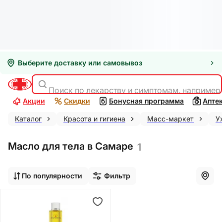
Выберите доставку или самовывоз
Поиск по лекарству и симптомам, например
Акции
Скидки
Бонусная программа
Апте
Каталог
Красота и гигиена
Масс-маркет
У
Масло для тела в Самаре
1
По популярности
Фильтр