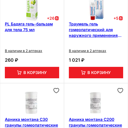
+
26
+
5
PL Бадяга гель-бальзам
Траумель гель
для тела 75 мл
гомеопатический для
наружного применения
50 г
В наличии в 2 аптеках
В наличии в 2 аптеках
260 ₽
1 021 ₽
В КОРЗИНУ
В КОРЗИНУ
Арника монтана С30
Арника монтана С200
гранулы гомеопатические
гранулы гомеопатические