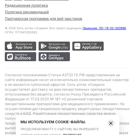
Редакционная политика
Политика рекомендаций
Партнерская программа для веб-мастеров
©
2026
Сеть аптек «Озерки» Все права защищены
Лицензия: ЛО-78-02-003986
,
ОГРН: 1177847055583
Согласно положениями Статьи 437(2) ГК РФ представленная на
сайте информация носит исключительно ознакомительный характер
и не является публичной офертой. Сеть аптек «Озерки»
осуществляет доставку на дом лекарственных препаратов,
отпускаемым без рецепта, согласно Указу Президента Российской
Федерации от 17.03.2020 № 187 «О розничной торговле
лекарственными препаратами для медицинского применения». Не
осуществляем дистанционную продажу рецептурных лекарственных
средств и БАД. Рецептурные лекарственные средства можно
получить только при помощи самовывоза в аптеке при
МЫ ИСПОЛЬЗУЕМ COOKIE-ФАЙЛЫ.
предоставлении рецепта, выписанного врачом. Бронирование товара
выполняется при условиях последующего выкупа заказа в
ПРОДОЛЖАЯ РАБОТУ С САЙТОМ, ВЫ РАЗРЕШАЕТЕ
выбранном аптечном пункте. Цена действительна только при заказе