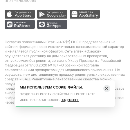
ОГРН: 1177847055583
Согласно положениями Статьи 437(2) ГК РФ представленная на
сайте информация носит исключительно ознакомительный характер
и не является публичной офертой. Сеть аптек «Озерки»
осуществляет доставку на дом лекарственных препаратов,
отпускаемым без рецепта, согласно Указу Президента Российской
Федерации от 17.03.2020 № 187 «О розничной торговле
лекарственными препаратами для медицинского применения». Не
осуществляем дистанционную продажу рецептурных лекарственных
средств и БАД. Рецептурные лекарственные средства можно
получить только при помощи самовывоза в аптеке при
МЫ ИСПОЛЬЗУЕМ COOKIE-ФАЙЛЫ.
предоставлении рецепта, выписанного врачом. Бронирование товара
выполняется при условиях последующего выкупа заказа в
ПРОДОЛЖАЯ РАБОТУ С САЙТОМ, ВЫ РАЗРЕШАЕТЕ
выбранном аптечном пункте. Цена действительна только при заказе
ИСПОЛЬЗОВАНИЕ COOKIE.
ПОДРОБНЕЕ
через сайт.