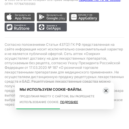
ОГРН: 1177847055583
Согласно положениями Статьи 437(2) ГК РФ представленная на
сайте информация носит исключительно ознакомительный характер
и не является публичной офертой. Сеть аптек «Озерки»
осуществляет доставку на дом лекарственных препаратов,
отпускаемым без рецепта, согласно Указу Президента Российской
Федерации от 17.03.2020 № 187 «О розничной торговле
лекарственными препаратами для медицинского применения». Не
осуществляем дистанционную продажу рецептурных лекарственных
средств и БАД. Рецептурные лекарственные средства можно
получить только при помощи самовывоза в аптеке при
МЫ ИСПОЛЬЗУЕМ COOKIE-ФАЙЛЫ.
предоставлении рецепта, выписанного врачом. Бронирование товара
выполняется при условиях последующего выкупа заказа в
ПРОДОЛЖАЯ РАБОТУ С САЙТОМ, ВЫ РАЗРЕШАЕТЕ
выбранном аптечном пункте. Цена действительна только при заказе
ИСПОЛЬЗОВАНИЕ COOKIE.
ПОДРОБНЕЕ
через сайт.