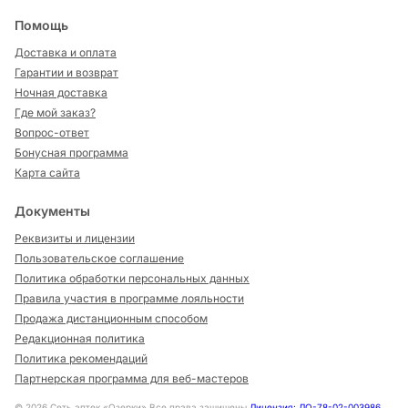
Помощь
Доставка и оплата
Гарантии и возврат
Ночная доставка
Где мой заказ?
Вопрос-ответ
Бонусная программа
Карта сайта
Документы
Реквизиты и лицензии
Пользовательское соглашение
Политика обработки персональных данных
Правила участия в программе лояльности
Продажа дистанционным способом
Редакционная политика
Политика рекомендаций
Партнерская программа для веб-мастеров
©
2026
Сеть аптек «Озерки» Все права защищены
Лицензия: ЛО-78-02-003986
,