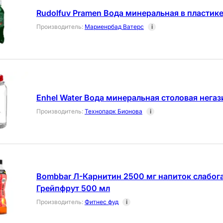
Rudolfuv Pramen Вода минеральная в пластик
Производитель
:
Мариенрбад Ватерс
i
Enhel Water Вода минеральная столовая нега
Производитель
:
Технопарк Бионова
i
Bombbar Л-Карнитин 2500 мг напиток слабо
Грейпфрут 500 мл
Производитель
:
Фитнес фуд
i