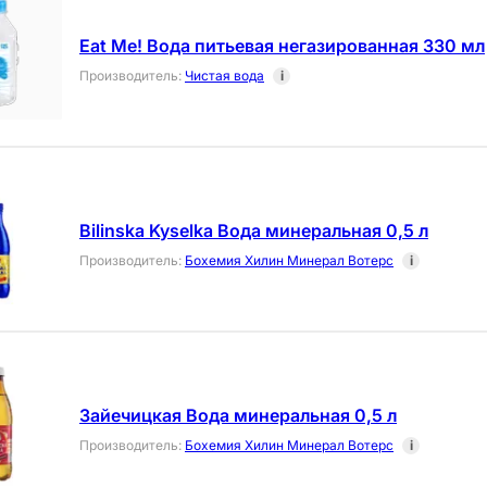
Eat Me! Вода питьевая негазированная 330 мл
Производитель
:
Чистая вода
i
Bilinska Kyselka Вода минеральная 0,5 л
Производитель
:
Бохемия Хилин Минерал Вотерс
i
Зайечицкая Вода минеральная 0,5 л
Производитель
:
Бохемия Хилин Минерал Вотерс
i