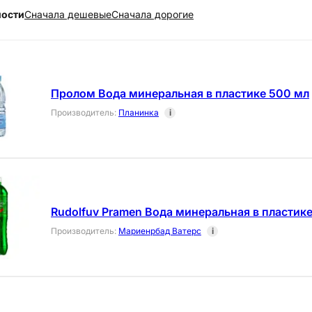
ности
Cначала дешевые
Cначала дорогие
Пролом Вода минеральная в пластике 500 мл
Производитель
:
Планинка
i
Rudolfuv Pramen Вода минеральная в пластике 
Производитель
:
Мариенрбад Ватерс
i