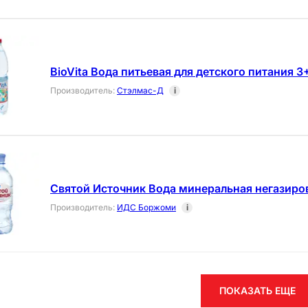
BioVita Вода питьевая для детского питания 3
Производитель
:
Стэлмас-Д
i
Святой Источник Вода минеральная негазиров
Производитель
:
ИДС Боржоми
i
ПОКАЗАТЬ ЕЩЕ