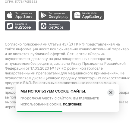
ОГРН: 1177847055583
Согласно положениями Статьи 437(2) ГК РФ представленная на
сайте информация носит исключительно ознакомительный характер
и не является публичной офертой. Сеть аптек «Озерки»
осуществляет доставку на дом лекарственных препаратов,
отпускаемым без рецепта, согласно Указу Президента Российской
Федерации от 17.03.2020 № 187 «О розничной торговле
лекарственными препаратами для медицинского применения». Не
осуществляем дистанционную продажу рецептурных лекарственных
средств и БАД. Рецептурные лекарственные средства можно
получить только при помощи самовывоза в аптеке при
МЫ ИСПОЛЬЗУЕМ COOKIE-ФАЙЛЫ.
предоставлении рецепта, выписанного врачом. Бронирование товара
выполняется при условиях последующего выкупа заказа в
ПРОДОЛЖАЯ РАБОТУ С САЙТОМ, ВЫ РАЗРЕШАЕТЕ
выбранном аптечном пункте. Цена действительна только при заказе
ИСПОЛЬЗОВАНИЕ COOKIE.
ПОДРОБНЕЕ
через сайт.