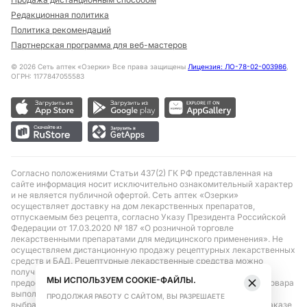
Редакционная политика
Политика рекомендаций
Партнерская программа для веб-мастеров
©
2026
Сеть аптек «Озерки» Все права защищены
Лицензия: ЛО-78-02-003986
,
ОГРН: 1177847055583
Согласно положениями Статьи 437(2) ГК РФ представленная на
сайте информация носит исключительно ознакомительный характер
и не является публичной офертой. Сеть аптек «Озерки»
осуществляет доставку на дом лекарственных препаратов,
отпускаемым без рецепта, согласно Указу Президента Российской
Федерации от 17.03.2020 № 187 «О розничной торговле
лекарственными препаратами для медицинского применения». Не
осуществляем дистанционную продажу рецептурных лекарственных
средств и БАД. Рецептурные лекарственные средства можно
получить только при помощи самовывоза в аптеке при
МЫ ИСПОЛЬЗУЕМ COOKIE-ФАЙЛЫ.
предоставлении рецепта, выписанного врачом. Бронирование товара
выполняется при условиях последующего выкупа заказа в
ПРОДОЛЖАЯ РАБОТУ С САЙТОМ, ВЫ РАЗРЕШАЕТЕ
выбранном аптечном пункте. Цена действительна только при заказе