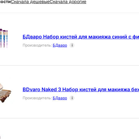
ности
Cначала дешевые
Cначала дорогие
БДваро Набор кистей для макияжа синий с ф
Производитель
:
БДваро
i
BDvaro Naked 3 Набор кистей для макияжа бе
Производитель
:
БДваро
i