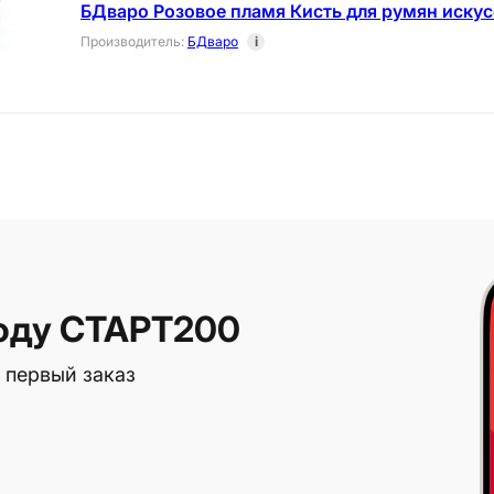
БДваро Розовое пламя Кисть для румян иску
Производитель
:
БДваро
i
оду СТАРТ200
 первый заказ