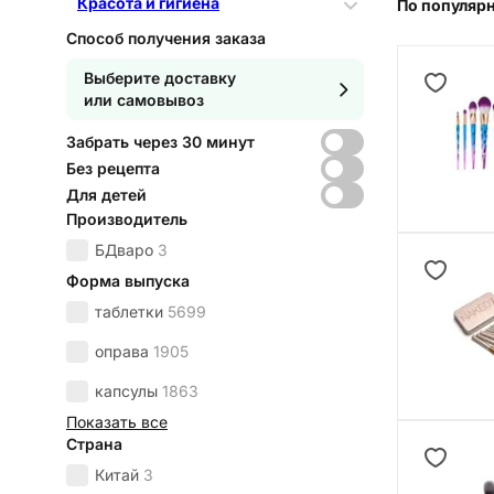
Красота и гигиена
По популяр
Способ получения заказа
Выберите доставку
или самовывоз
Забрать через 30 минут
Без рецепта
Для детей
Производитель
БДваро
3
Форма выпуска
таблетки
5699
оправа
1905
капсулы
1863
Показать все
Страна
Китай
3