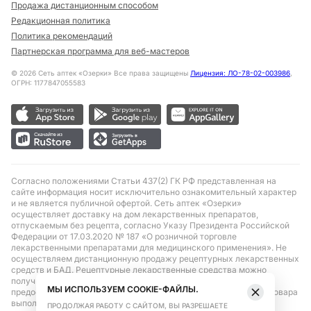
Продажа дистанционным способом
Редакционная политика
Политика рекомендаций
Партнерская программа для веб-мастеров
©
2026
Сеть аптек «Озерки» Все права защищены
Лицензия: ЛО-78-02-003986
,
ОГРН: 1177847055583
Согласно положениями Статьи 437(2) ГК РФ представленная на
сайте информация носит исключительно ознакомительный характер
и не является публичной офертой. Сеть аптек «Озерки»
осуществляет доставку на дом лекарственных препаратов,
отпускаемым без рецепта, согласно Указу Президента Российской
Федерации от 17.03.2020 № 187 «О розничной торговле
лекарственными препаратами для медицинского применения». Не
осуществляем дистанционную продажу рецептурных лекарственных
средств и БАД. Рецептурные лекарственные средства можно
получить только при помощи самовывоза в аптеке при
МЫ ИСПОЛЬЗУЕМ COOKIE-ФАЙЛЫ.
предоставлении рецепта, выписанного врачом. Бронирование товара
выполняется при условиях последующего выкупа заказа в
ПРОДОЛЖАЯ РАБОТУ С САЙТОМ, ВЫ РАЗРЕШАЕТЕ