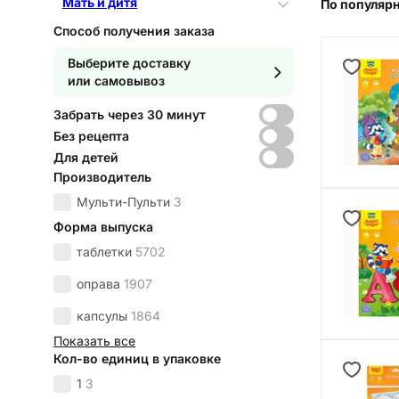
Мать и дитя
По популяр
Способ получения заказа
Выберите доставку
или самовывоз
Забрать через 30 минут
Без рецепта
Для детей
Производитель
Мульти-Пульти
3
Форма выпуска
таблетки
5702
оправа
1907
капсулы
1864
Показать все
Кол-во единиц в упаковке
1
3