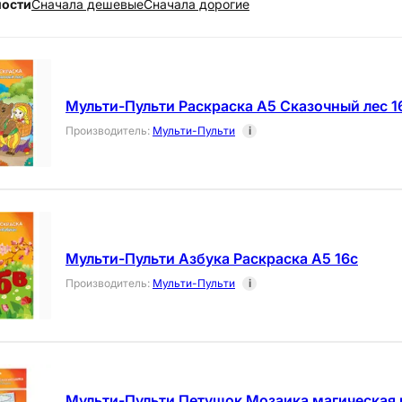
ности
Cначала дешевые
Cначала дорогие
Мульти-Пульти Раскраска А5 Сказочный лес 1
Производитель
:
Мульти-Пульти
i
Мульти-Пульти Азбука Раскраска A5 16с
Производитель
:
Мульти-Пульти
i
Мульти-Пульти Петушок Мозаика магическая