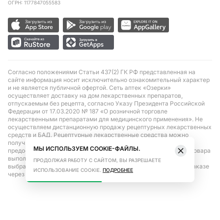
ОГРН: 1177847055583
Согласно положениями Статьи 437(2) ГК РФ представленная на
сайте информация носит исключительно ознакомительный характер
и не является публичной офертой. Сеть аптек «Озерки»
осуществляет доставку на дом лекарственных препаратов,
отпускаемым без рецепта, согласно Указу Президента Российской
Федерации от 17.03.2020 № 187 «О розничной торговле
лекарственными препаратами для медицинского применения». Не
осуществляем дистанционную продажу рецептурных лекарственных
средств и БАД. Рецептурные лекарственные средства можно
получить только при помощи самовывоза в аптеке при
МЫ ИСПОЛЬЗУЕМ COOKIE-ФАЙЛЫ.
предоставлении рецепта, выписанного врачом. Бронирование товара
выполняется при условиях последующего выкупа заказа в
ПРОДОЛЖАЯ РАБОТУ С САЙТОМ, ВЫ РАЗРЕШАЕТЕ
выбранном аптечном пункте. Цена действительна только при заказе
ИСПОЛЬЗОВАНИЕ COOKIE.
ПОДРОБНЕЕ
через сайт.