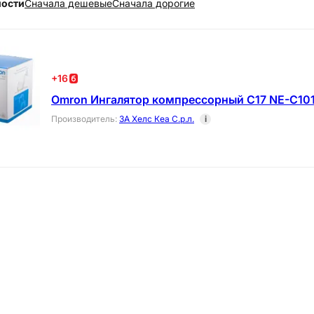
ности
Cначала дешевые
Cначала дорогие
+
16
Omron Ингалятор компрессорный C17 NE-C10
Производитель
:
3А Хелс Кеа С.р.л.
i