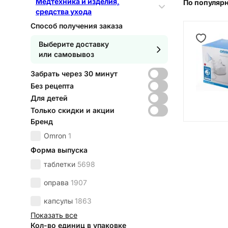
Медтехника и изделия,
По популяр
средства ухода
Способ получения заказа
Выберите доставку
или самовывоз
Забрать через 30 минут
Без рецепта
Для детей
Только скидки и акции
Бренд
Omron
1
Форма выпуска
таблетки
5698
оправа
1907
капсулы
1863
Показать все
Кол-во единиц в упаковке