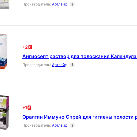
Производитель
:
Артлайф
i
+
2
Ангиосепт раствор для полоскания Календула
Производитель
:
Артлайф
i
+
1
Оралгин Иммуно Спрей для гигиены полости р
Производитель
:
Артлайф
i