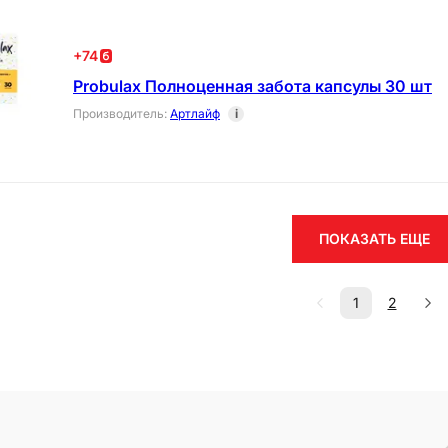
+
74
Probulax Полноценная забота капсулы 30 шт
Производитель
:
Артлайф
i
ПОКАЗАТЬ ЕЩЕ
1
2