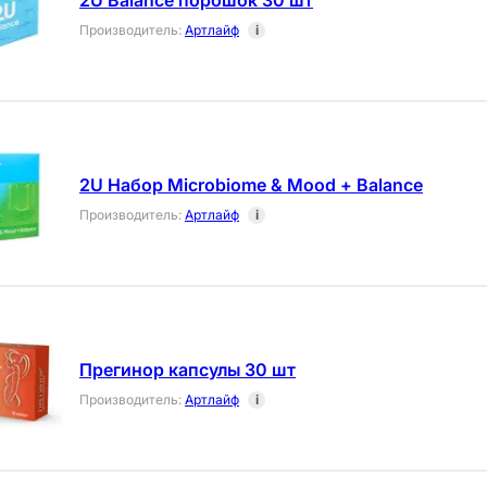
2U Balance порошок 30 шт
Производитель
:
Артлайф
i
2U Набор Microbiome & Mood + Balance
Производитель
:
Артлайф
i
Прегинор капсулы 30 шт
Производитель
:
Артлайф
i