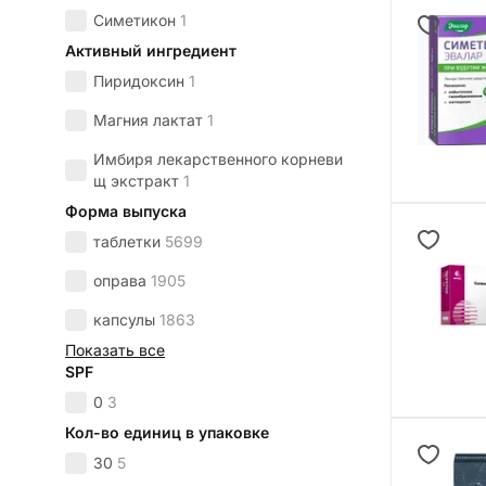
Симетикон
1
Активный ингредиент
Пиридоксин
1
Магния лактат
1
Имбиря лекарственного корневи
щ экстракт
1
Форма выпуска
таблетки
5699
оправа
1905
капсулы
1863
Показать все
SPF
0
3
Кол-во единиц в упаковке
30
5