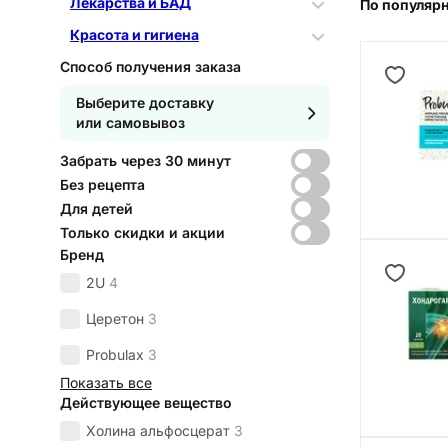
Лекарства и БАД
По популяр
Красота и гигиена
Способ получения заказа
Выберите доставку
или самовывоз
Забрать через 30 минут
Без рецепта
Для детей
Только скидки и акции
Бренд
2U
4
Церетон
3
Probulax
3
Показать все
Действующее вещество
Холина альфосцерат
3