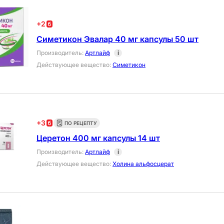
+
2
Симетикон Эвалар 40 мг капсулы 50 шт
Производитель
:
Артлайф
i
Действующее вещество
:
Симетикон
+
3
ПО РЕЦЕПТУ
Церетон 400 мг капсулы 14 шт
Производитель
:
Артлайф
i
Действующее вещество
:
Холина альфосцерат