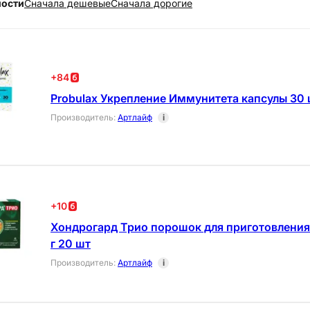
ности
Cначала дешевые
Cначала дорогие
+
84
Probulax Укрепление Иммунитета капсулы 30
Производитель
:
Артлайф
i
+
10
Хондрогард Трио порошок для приготовления
г 20 шт
Производитель
:
Артлайф
i