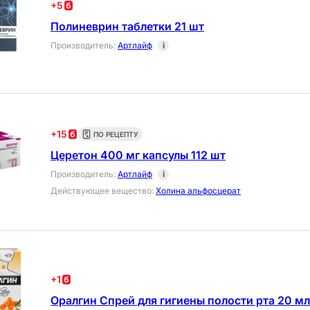
+
5
Полиневрин таблетки 21 шт
Производитель
:
Артлайф
i
+
15
ПО РЕЦЕПТУ
Церетон 400 мг капсулы 112 шт
Производитель
:
Артлайф
i
Действующее вещество
:
Холина альфосцерат
+
1
Оралгин Спрей для гигиены полости рта 20 мл