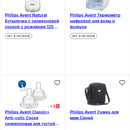
Philips Avent Natural
Philips Avent Термометр
Бутылочка с силиконовой
цифровой для воды и
соской с рождения 125
воздуха
мл
НЕТ В РЕГИОНЕ
НЕТ В РЕГИОНЕ
+
3
Philips Avent Classic+
Philips Avent Сумка для
Anti-colic Соска
мам Синий
силиконовая для густой
пищи с 6 месяцев 2 шт