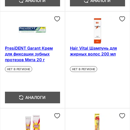
АНАЛОГИ
АНАЛОГИ
PresiDENT Garant Крем
Hair Vital Шампунь для
для фиксации зубных
жирных волос 200 мл
протезов Мята 20 г
НЕТ В РЕГИОНЕ
НЕТ В РЕГИОНЕ
АНАЛОГИ