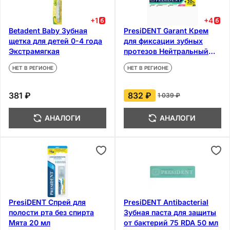
+
1
+
4
Betadent Baby Зубная
PresiDENT Garant Крем
щетка для детей 0-4 года
для фиксации зубных
Экстрамягкая
протезов Нейтральный
100 г
НЕТ В РЕГИОНЕ
НЕТ В РЕГИОНЕ
381 ₽
832 ₽
1 039 ₽
АНАЛОГИ
АНАЛОГИ
PresiDENT Спрей для
PresiDENT Antibacterial
полости рта без спирта
Зубная паста для защиты
Мята 20 мл
от бактерий 75 RDA 50 мл