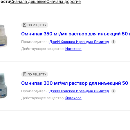
ности
Cначала дешевые
Cначала дорогие
ПО РЕЦЕПТУ
Омнипак 350 мг/мл раствор для инъекций 50 
Производитель
:
ДжиИ Хэлскеа Ирландия Лимитед
i
Действующее вещество
:
Йогексол
ПО РЕЦЕПТУ
Омнипак 300 мг/мл раствор для инъекций 50 
Производитель
:
ДжиИ Хэлскеа Ирландия Лимитед
i
Действующее вещество
:
Йогексол