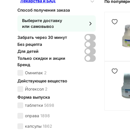
Лекарства и БАД
По популяр
Способ получения заказа
Выберите доставку
или самовывоз
Забрать через 30 минут
Без рецепта
Для детей
Только скидки и акции
Бренд
Омнипак
2
Действующее вещество
Йогексол
2
Форма выпуска
таблетки
5698
оправа
1898
капсулы
1862