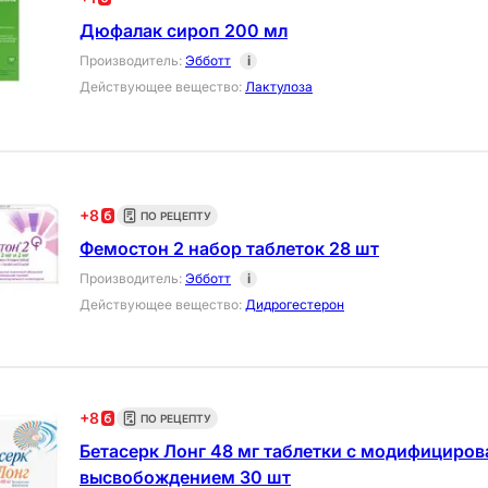
Дюфалак сироп 200 мл
Производитель
:
Эбботт
i
Действующее вещество
:
Лактулоза
+
8
ПО РЕЦЕПТУ
Фемостон 2 набор таблеток 28 шт
Производитель
:
Эбботт
i
Действующее вещество
:
Дидрогестерон
+
8
ПО РЕЦЕПТУ
Бетасерк Лонг 48 мг таблетки с модифициро
высвобождением 30 шт