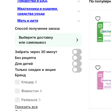
Лекарства и БАД
По популяр
Медтехника и изделия,
средства ухода
Мать и дитя
Способ получения заказа
Выберите доставку
или самовывоз
Забрать через 30 минут
Без рецепта
Для детей
Только скидки и акции
Бренд
Клацид
4
Фемостон
4
Pediasure
3
Показать все