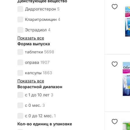
Действующее вещество
Дидрогестерон
5
Кларитромицин
4
Эстрадиол
4
Показать все
Форма выпуска
таблетки
5698
оправа
1907
капсулы
1863
Показать все
Возрастной диапазон
с 1 до 10 лет
3
с 0 мес.
3
с 0 до 12 мес.
1
Кол-во единиц в упаковке