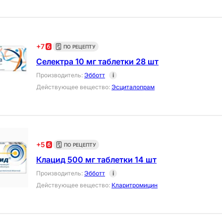
+
7
ПО РЕЦЕПТУ
Селектра 10 мг таблетки 28 шт
Производитель
:
Эбботт
i
Действующее вещество
:
Эсциталопрам
+
5
ПО РЕЦЕПТУ
Клацид 500 мг таблетки 14 шт
Производитель
:
Эбботт
i
Действующее вещество
:
Кларитромицин