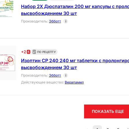
Набор 2Х Дюспаталин 200 мг капсулы с про
высвобождением 30 шт
Производитель
:
Эбботт
i
+
2
ПО РЕЦЕПТУ
Изоптин СР 240 240 мг таблетки с пролонги
высвобождением 30 шт
Производитель
:
Эбботт
i
Действующее вещество
:
Верапамил
ПОКАЗАТЬ ЕЩЕ