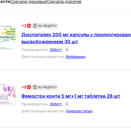
ности
Cначала дешевые
Cначала дорогие
+
3
ПО РЕЦЕПТУ
Дюспаталин 200 мг капсулы с пролонгирова
высвобождением 30 шт
Производитель
:
Эбботт
i
Действующее вещество
:
Мебеверин
+
8
ПО РЕЦЕПТУ
Фемостон конти 5 мг+1 мг таблетки 28 шт
Производитель
:
Эбботт
i
Действующее вещество
:
Дидрогестерон