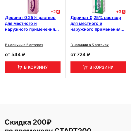
+
2
+
3
Деринат 0,25% раствор
Деринат 0,25% раствор
для местного и
для местного и
наружного применения
наружного применения
флакон-капельница 10 мл
флакон с распылителем 10
мл
В наличии в 5 аптеках
В наличии в 5 аптеках
от
544 ₽
от
724 ₽
В КОРЗИНУ
В КОРЗИНУ
Скидка 200₽
по промокоду СТАРТ200