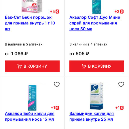
+
5
+
2
Бак-Сет Беби порошок
Аквалор Софт Дуо Мини
для приема внутрь 1 г 10
спрей для промывания
шт
носа 50 мл
В наличии в 5 аптеках
В наличии в 4 аптеках
от
1 066 ₽
от
505 ₽
В КОРЗИНУ
В КОРЗИНУ
+
1
+
1
Аквалор Беби капли для
Валемидин капли для
промывания носа 15 мл
приема внутрь 25 мл