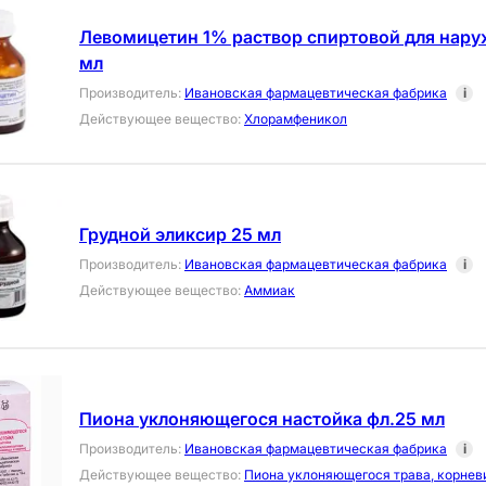
Левомицетин 1% раствор спиртовой для нару
мл
Производитель
:
Ивановская фармацевтическая фабрика
i
Действующее вещество
:
Хлорамфеникол
Грудной эликсир 25 мл
Производитель
:
Ивановская фармацевтическая фабрика
i
Действующее вещество
:
Аммиак
Пиона уклоняющегося настойка фл.25 мл
Производитель
:
Ивановская фармацевтическая фабрика
i
Действующее вещество
:
Пиона уклоняющегося трава, корнев