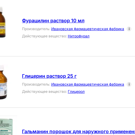
Фурацилин раствор 10 мл
Производитель
:
Ивановская фармацевтическая фабрика
i
Действующее вещество
:
Нитрофурал
Глицерин раствор 25 г
Производитель
:
Ивановская фармацевтическая фабрика
i
Действующее вещество
:
Глицерол
Гальманин порошок для наружного применени