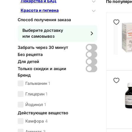
Лекарства и БАД
По популяр
Красота и гигиена
Способ получения заказа
Выберите доставку
или самовывоз
Забрать через 30 минут
Без рецепта
Для детей
Только скидки и акции
Бренд
Гальманин
1
Глицерин
1
Йодинол
1
Действующее вещество
Камфора
4
Аммиак
3