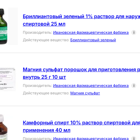
Бриллиантовый зеленый 1% раствор для нару
спиртовой 25 мл
Производитель
:
Ивановская фармацевтическая фабрика
i
Действующее вещество
:
Бриллиантовый зеленый
Магния сульфат порошок для приготовления 
внутрь 25 г 10 шт
Производитель
:
Ивановская фармацевтическая фабрика
i
Действующее вещество
:
Магния сульфат
Камфорный спирт 10% раствор спиртовой дл
применения 40 мл
Производитель
:
Ивановская фармацевтическая фабрика
i