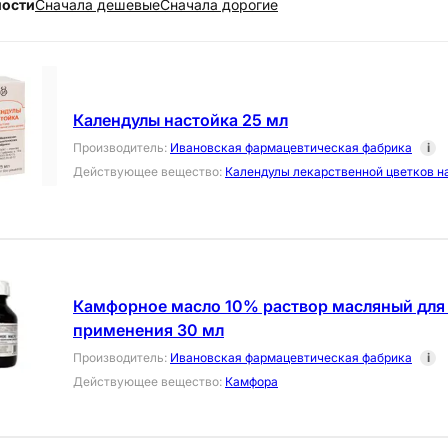
ности
Cначала дешевые
Cначала дорогие
Календулы настойка 25 мл
Производитель
:
Ивановская фармацевтическая фабрика
i
Действующее вещество
:
Календулы лекарственной цветков н
Камфорное масло 10% раствор масляный для
применения 30 мл
Производитель
:
Ивановская фармацевтическая фабрика
i
Действующее вещество
:
Камфора