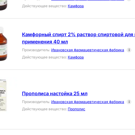
Действующее вещество
:
Камфора
Камфорный спирт 2% раствор спиртовой для
применения 40 мл
Производитель
:
Ивановская фармацевтическая фабрика
i
Действующее вещество
:
Камфора
Прополиса настойка 25 мл
Производитель
:
Ивановская фармацевтическая фабрика
i
Действующее вещество
:
Прополис