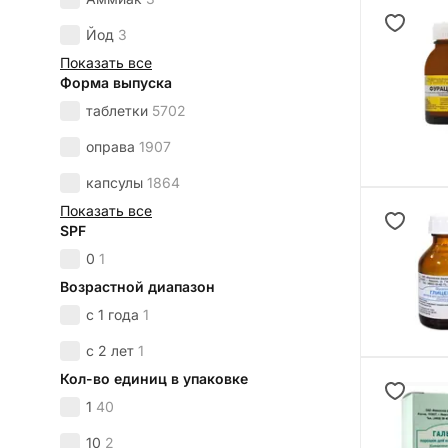
Йод
3
Показать все
Форма выпуска
таблетки
5702
оправа
1907
капсулы
1864
Показать все
SPF
0
1
Возрастной диапазон
с 1 года
1
с 2 лет
1
Кол-во единиц в упаковке
1
40
10
2