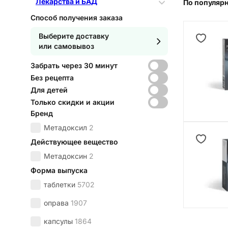
Лекарства и БАД
По популяр
Способ получения заказа
Выберите доставку
или самовывоз
Забрать через 30 минут
Без рецепта
Для детей
Только скидки и акции
Бренд
Метадоксил
2
Действующее вещество
Метадоксин
2
Форма выпуска
таблетки
5702
оправа
1907
капсулы
1864