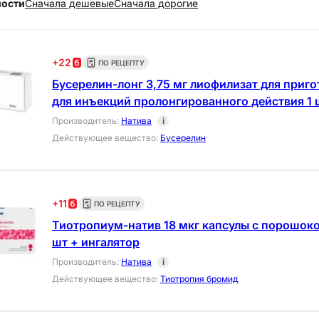
ности
Cначала дешевые
Cначала дорогие
+
22
ПО РЕЦЕПТУ
Бусерелин-лонг 3,75 мг лиофилизат для приг
для инъекций пролонгированного действия 1 
Производитель
:
Натива
i
Действующее вещество
:
Бусерелин
+
11
ПО РЕЦЕПТУ
Тиотропиум-натив 18 мкг капсулы с порошоко
шт + ингалятор
Производитель
:
Натива
i
Действующее вещество
:
Тиотропия бромид