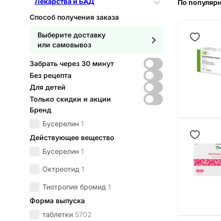
Лекарства и БАД
По популяр
Способ получения заказа
Выберите доставку
или самовывоз
Забрать через 30 минут
Без рецепта
Для детей
Только скидки и акции
Бренд
Бусерелин
1
Действующее вещество
Бусерелин
1
Октреотид
1
Тиотропия бромид
1
Форма выпуска
таблетки
5702