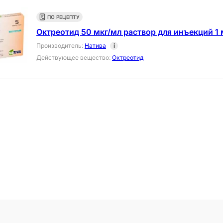
ПО РЕЦЕПТУ
Октреотид 50 мкг/мл раствор для инъекций 1 
Производитель
:
Натива
i
Действующее вещество
:
Октреотид