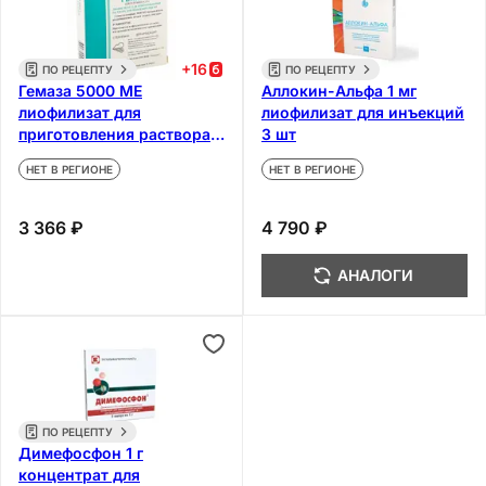
+
16
ПО РЕЦЕПТУ
ПО РЕЦЕПТУ
Гемаза 5000 МЕ
Аллокин-Альфа 1 мг
лиофилизат для
лиофилизат для инъекций
приготовления раствора
3 шт
для инъекций 5 шт
НЕТ В РЕГИОНЕ
НЕТ В РЕГИОНЕ
3 366 ₽
4 790 ₽
АНАЛОГИ
ПО РЕЦЕПТУ
Димефосфон 1 г
концентрат для