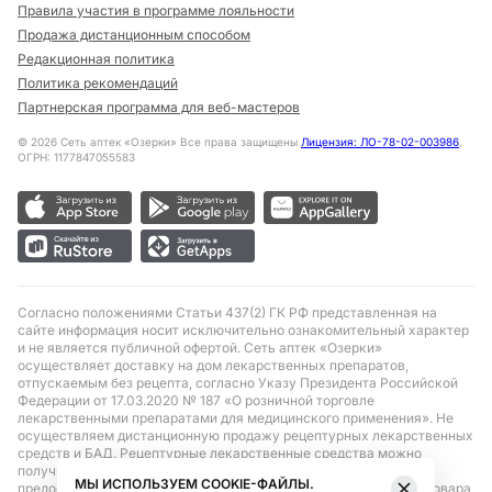
Правила участия в программе лояльности
Продажа дистанционным способом
Редакционная политика
Политика рекомендаций
Партнерская программа для веб-мастеров
©
2026
Сеть аптек «Озерки» Все права защищены
Лицензия: ЛО-78-02-003986
,
ОГРН: 1177847055583
Согласно положениями Статьи 437(2) ГК РФ представленная на
сайте информация носит исключительно ознакомительный характер
и не является публичной офертой. Сеть аптек «Озерки»
осуществляет доставку на дом лекарственных препаратов,
отпускаемым без рецепта, согласно Указу Президента Российской
Федерации от 17.03.2020 № 187 «О розничной торговле
лекарственными препаратами для медицинского применения». Не
осуществляем дистанционную продажу рецептурных лекарственных
средств и БАД. Рецептурные лекарственные средства можно
получить только при помощи самовывоза в аптеке при
МЫ ИСПОЛЬЗУЕМ COOKIE-ФАЙЛЫ.
предоставлении рецепта, выписанного врачом. Бронирование товара