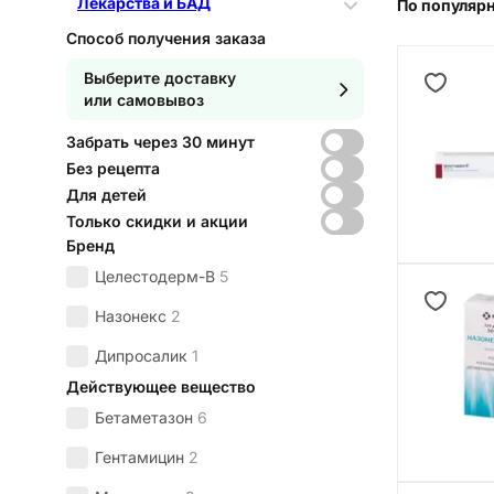
Лекарства и БАД
По популяр
Способ получения заказа
Выберите доставку
или самовывоз
Забрать через 30 минут
Без рецепта
Для детей
Только скидки и акции
Бренд
Целестодерм-В
5
Назонекс
2
Дипросалик
1
Действующее вещество
Бетаметазон
6
Гентамицин
2