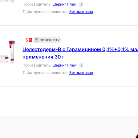
Производитель
:
Шеринг Плау
i
Действующее вещество
:
Бетаметазон
+
5
ПО РЕЦЕПТУ
Целестодерм-В с Гарамицином 0,1%+0,1% ма
применения 30 г
Производитель
:
Шеринг Плау
i
Действующее вещество
:
Бетаметазон