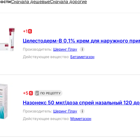
ности
Cначала дешевые
Cначала дорогие
+
1
Целестодерм-В 0,1% крем для наружного при
Производитель
:
Шеринг Плау
i
Действующее вещество
:
Бетаметазон
+
5
ПО РЕЦЕПТУ
Назонекс 50 мкг/доза спрей назальный 120 до
Производитель
:
Шеринг Плау
i
Действующее вещество
:
Мометазон