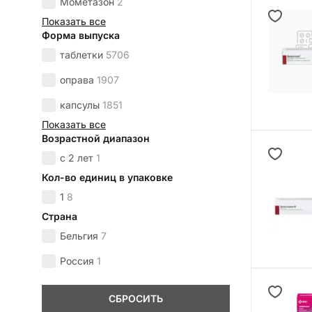
Мометазон
2
Показать все
Форма выпуска
таблетки
5706
оправа
1907
капсулы
1851
Показать все
Возрастной диапазон
с 2 лет
1
Кол-во единиц в упаковке
1
8
Страна
Бельгия
7
Россия
1
СБРОСИТЬ