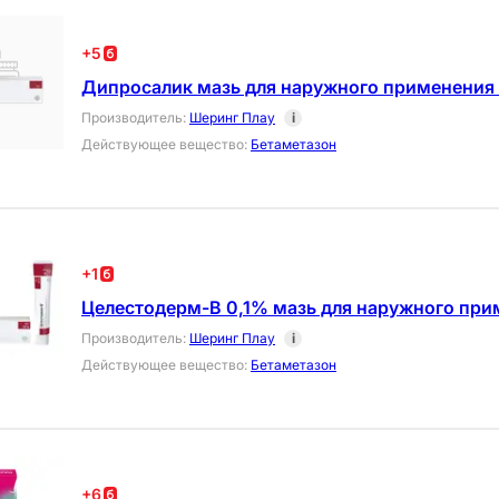
+
5
Дипросалик мазь для наружного применения 
Производитель
:
Шеринг Плау
i
Действующее вещество
:
Бетаметазон
+
1
Целестодерм-В 0,1% мазь для наружного при
Производитель
:
Шеринг Плау
i
Действующее вещество
:
Бетаметазон
+
6