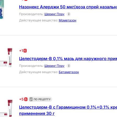
Назонекс Алерджи 50 мкг/доза спрей назальн
Производитель
:
Шеринг Плау
i
Действующее вещество
:
Мометазон
+
1
Целестодерм-В 0,1% мазь для наружного прим
Производитель
:
Шеринг Плау
i
Действующее вещество
:
Бетаметазон
+
5
ПО РЕЦЕПТУ
Целестодерм-В с Гарамицином 0,1%+0,1% кр
применения 30 г