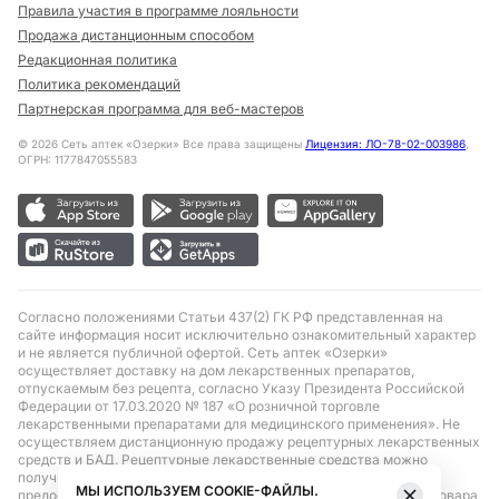
Правила участия в программе лояльности
Продажа дистанционным способом
Редакционная политика
Политика рекомендаций
Партнерская программа для веб-мастеров
©
2026
Сеть аптек «Озерки» Все права защищены
Лицензия: ЛО-78-02-003986
,
ОГРН: 1177847055583
Согласно положениями Статьи 437(2) ГК РФ представленная на
сайте информация носит исключительно ознакомительный характер
и не является публичной офертой. Сеть аптек «Озерки»
осуществляет доставку на дом лекарственных препаратов,
отпускаемым без рецепта, согласно Указу Президента Российской
Федерации от 17.03.2020 № 187 «О розничной торговле
лекарственными препаратами для медицинского применения». Не
осуществляем дистанционную продажу рецептурных лекарственных
средств и БАД. Рецептурные лекарственные средства можно
получить только при помощи самовывоза в аптеке при
МЫ ИСПОЛЬЗУЕМ COOKIE-ФАЙЛЫ.
предоставлении рецепта, выписанного врачом. Бронирование товара