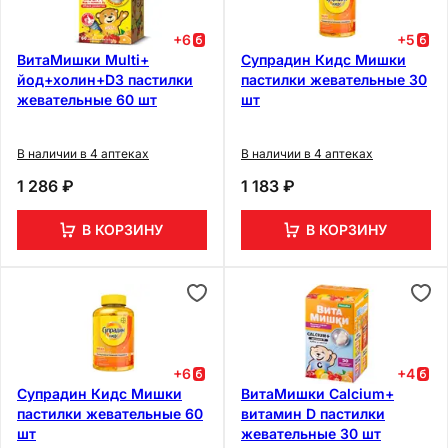
+
6
+
5
ВитаМишки Multi+
Супрадин Кидс Мишки
йод+холин+D3 пастилки
пастилки жевательные 30
жевательные 60 шт
шт
В наличии в 4 аптеках
В наличии в 4 аптеках
1 286 ₽
1 183 ₽
В КОРЗИНУ
В КОРЗИНУ
+
6
+
4
Супрадин Кидс Мишки
ВитаМишки Calcium+
пастилки жевательные 60
витамин D пастилки
шт
жевательные 30 шт