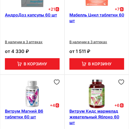
+
21
+
7
АндроДоз капсулы 60 шт
Мабелль Цикл таблетки 60
шт
В наличии в 3 аптеках
В наличии в 3 аптеках
от
4 330 ₽
от
1 511 ₽
В КОРЗИНУ
В КОРЗИНУ
+
4
+
6
Витрум Магний В6
Витрум Кидс мармелад
таблетки 60 шт
жевательный Яблоко 60
шт