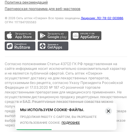
Политика рекомендаций
Партнерская программа для веб-мастеров
©
2026
Сеть аптек «Озерки» Все права защищены
Лицензия: ЛО-78-02-003986
,
ОГРН: 1177847055583
Согласно положениями Статьи 437(2) ГК РФ представленная на
сайте информация носит исключительно ознакомительный характер
и не является публичной офертой. Сеть аптек «Озерки»
осуществляет доставку на дом лекарственных препаратов,
отпускаемым без рецепта, согласно Указу Президента Российской
Федерации от 17.03.2020 № 187 «О розничной торговле
лекарственными препаратами для медицинского применения». Не
осуществляем дистанционную продажу рецептурных лекарственных
средств и БАД. Рецептурные лекарственные средства можно
получить только при помощи самовывоза в аптеке при
МЫ ИСПОЛЬЗУЕМ COOKIE-ФАЙЛЫ.
предоставлении рецепта, выписанного врачом. Бронирование товара
выполняется при условиях последующего выкупа заказа в
ПРОДОЛЖАЯ РАБОТУ С САЙТОМ, ВЫ РАЗРЕШАЕТЕ
выбранном аптечном пункте. Цена действительна только при заказе
ИСПОЛЬЗОВАНИЕ COOKIE.
ПОДРОБНЕЕ
через сайт.