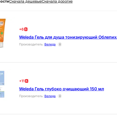
ности
Cначала дешевые
Cначала дорогие
+
6
Weleda Гель для душа тонизирующий Облепих
Производитель
:
Веледа
i
+
11
Weleda Гель глубоко очищающий 150 мл
Производитель
:
Веледа
i