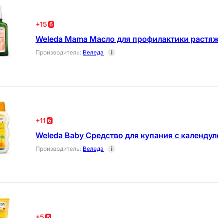
+
15
Weleda Mama Масло для профилактики растяж
Производитель
:
Веледа
i
+
11
Weleda Baby Средство для купания с календу
Производитель
:
Веледа
i
+
5