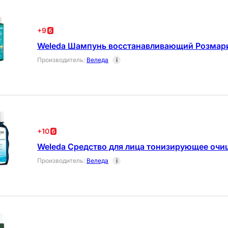
+
9
Weleda Шампунь восстанавливающий Розмар
Производитель
:
Веледа
i
+
10
Weleda Средство для лица тонизирующее очи
Производитель
:
Веледа
i