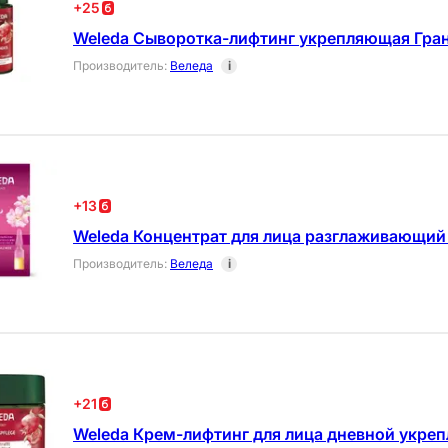
+
25
Weleda Сыворотка-лифтинг укрепляющая Гран
Производитель
:
Веледа
i
+
13
Weleda Концентрат для лица разглаживающий 
Производитель
:
Веледа
i
+
21
Weleda Крем-лифтинг для лица дневной укре