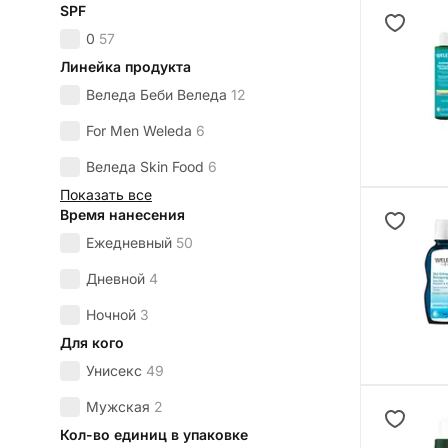
SPF
0
57
Линейка продукта
Веледа Беби Веледа
12
For Men Weleda
6
Веледа Skin Food
6
Показать все
Время нанесения
Ежедневный
50
Дневной
4
Ночной
3
Для кого
Унисекс
49
Мужская
2
Кол-во единиц в упаковке