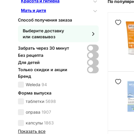
Красота и гигиена
По популяр
Мать и дитя
Способ получения заказа
Выберите доставку
или самовывоз
Забрать через 30 минут
Без рецепта
Для детей
Только скидки и акции
Бренд
Weleda
94
Форма выпуска
таблетки
5698
оправа
1907
капсулы
1863
Показать все