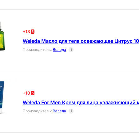
+
13
Weleda Масло для тела освежающее Цитрус 1
Производитель
:
Веледа
i
+
10
Weleda For Men Крем для лица увлажняющий 
Производитель
:
Веледа
i