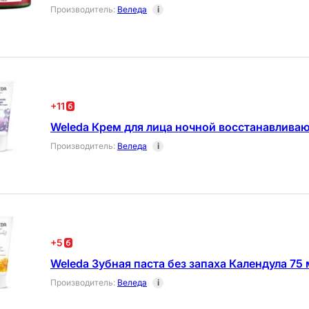
Производитель
:
Веледа
i
+
11
Weleda Крем для лица ночной восстанавлива
Производитель
:
Веледа
i
+
5
Weleda Зубная паста без запаха Календула 75 
Производитель
:
Веледа
i