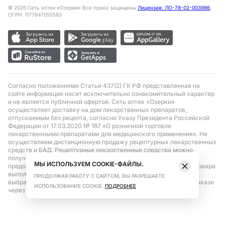
©
2026
Сеть аптек «Озерки» Все права защищены
Лицензия: ЛО-78-02-003986
,
ОГРН: 1177847055583
Согласно положениями Статьи 437(2) ГК РФ представленная на
сайте информация носит исключительно ознакомительный характер
и не является публичной офертой. Сеть аптек «Озерки»
осуществляет доставку на дом лекарственных препаратов,
отпускаемым без рецепта, согласно Указу Президента Российской
Федерации от 17.03.2020 № 187 «О розничной торговле
лекарственными препаратами для медицинского применения». Не
осуществляем дистанционную продажу рецептурных лекарственных
средств и БАД. Рецептурные лекарственные средства можно
получить только при помощи самовывоза в аптеке при
МЫ ИСПОЛЬЗУЕМ COOKIE-ФАЙЛЫ.
предоставлении рецепта, выписанного врачом. Бронирование товара
выполняется при условиях последующего выкупа заказа в
ПРОДОЛЖАЯ РАБОТУ С САЙТОМ, ВЫ РАЗРЕШАЕТЕ
выбранном аптечном пункте. Цена действительна только при заказе
ИСПОЛЬЗОВАНИЕ COOKIE.
ПОДРОБНЕЕ
через сайт.