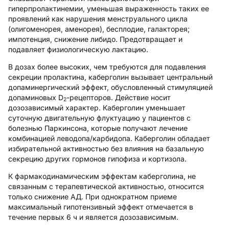
гиперпролактинемии, уменьшая выраженность таких ее
проявлений как нарушения менструального цикла
(олигоменорея, аменорея), бесплодие, галакторея;
импотенция, снижение либидо. Предотвращает и
подавляет физиологическую лактацию.
В дозах более высоких, чем требуются для подавления
секреции пролактина, каберголин вызывает центральный
допаминергический эффект, обусловленный стимуляцией
допаминовых D
-рецепторов. Действие носит
2
дозозависимый характер. Каберголин уменьшает
суточную двигательную флуктуацию у пациентов с
болезнью Паркинсона, которые получают лечение
комбинацией леводопа/карбидопа. Каберголин обладает
избирательной активностью без влияния на базальную
секрецию других гормонов гипофиза и кортизола.
К фармакодинамическим эффектам каберголина, не
связанным с терапевтической активностью, относится
только снижение АД. При однократном приеме
максимальный гипотензивный эффект отмечается в
течение первых 6 ч и является дозозависимым.