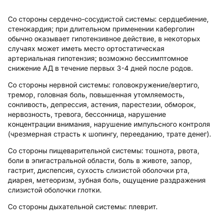
Со стороны сердечно-сосудистой системы:
сердцебиение,
стенокардия; при длительном применении каберголин
обычно оказывает гипотензивное действие, в некоторых
случаях может иметь место ортостатическая
артериальная гипотензия; возможно бессимптомное
снижение АД в течение первых 3-4 дней после родов.
Со стороны нервной системы:
головокружение/вертиго,
тремор, головная боль, повышенная утомляемость,
сонливость, депрессия, астения, парестезии, обморок,
нервозность, тревога, бессонница, нарушение
концентрации внимания, нарушение импульсного контроля
(чрезмерная страсть к шопингу, перееданию, трате денег).
Со стороны пищеварительной системы:
тошнота, рвота,
боли в эпигастральной области, боль в животе, запор,
гастрит, диспепсия, сухость слизистой оболочки рта,
диарея, метеоризм, зубная боль, ощущение раздражения
слизистой оболочки глотки.
Со стороны дыхательной системы:
плеврит.