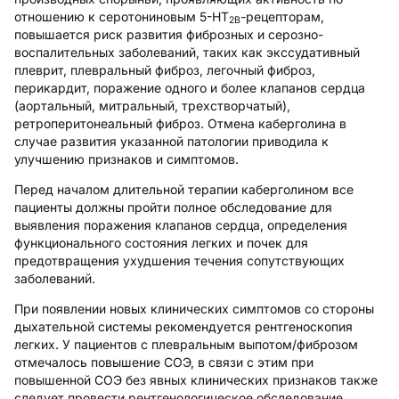
отношению к серотониновым 5-НТ
-рецепторам,
2В
повышается риск развития фиброзных и серозно-
воспалительных заболеваний, таких как экссудативный
плеврит, плевральный фиброз, легочный фиброз,
перикардит, поражение одного и более клапанов сердца
(аортальный, митральный, трехстворчатый),
ретроперитонеальный фиброз. Отмена каберголина в
случае развития указанной патологии приводила к
улучшению признаков и симптомов.
Перед началом длительной терапии каберголином все
пациенты должны пройти полное обследование для
выявления поражения клапанов сердца, определения
функционального состояния легких и почек для
предотвращения ухудшения течения сопутствующих
заболеваний.
При появлении новых клинических симптомов со стороны
дыхательной системы рекомендуется рентгеноскопия
легких. У пациентов с плевральным выпотом/фиброзом
отмечалось повышение СОЭ, в связи с этим при
повышенной СОЭ без явных клинических признаков также
следует провести рентгенологическое обследование.