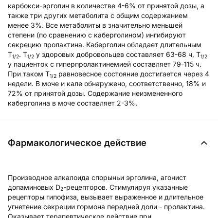
карбокси-эрголин в количестве 4-6% от принятой дозы, а
также три других метаболита с общим содержанием
менее 3%. Все метаболиты в значительно меньшей
степени (по сравнению с каберголином) ингибируют
секрецию пролактина. Каберголин обладает длительным
T
. T
у здоровых добровольцев составляет 63-68 ч, T
1/2
1/2
1/2
у пациенток с гиперпролактинемией составляет 79-115 ч.
При таком T
равновесное состояние достигается через 4
1/2
недели. В моче и кале обнаружено, соответственно, 18% и
72% от принятой дозы. Содержание неизмененного
каберголина в моче составляет 2-3%.
Фармакологическое действие
Производное алкалоида спорыньи эрголина, агонист
допаминовых D
-рецепторов. Стимулируя указанные
2
рецепторы гипофиза, вызывает выраженное и длительное
угнетение секреции гормона передней доли - пролактина.
Оказывает терапевтическое действие при