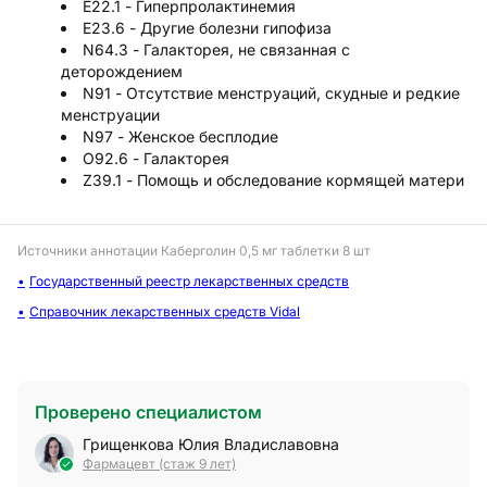
E22.1 - Гиперпролактинемия
E23.6 - Другие болезни гипофиза
N64.3 - Галакторея, не связанная с
деторождением
N91 - Отсутствие менструаций, скудные и редкие
менструации
N97 - Женское бесплодие
O92.6 - Галакторея
Z39.1 - Помощь и обследование кормящей матери
Источники аннотации
Каберголин 0,5 мг таблетки 8 шт
Государственный реестр лекарственных средств
Справочник лекарственных средств Vidal
Проверено специалистом
Грищенкова Юлия Владиславовна
Фармацевт (стаж 9 лет)