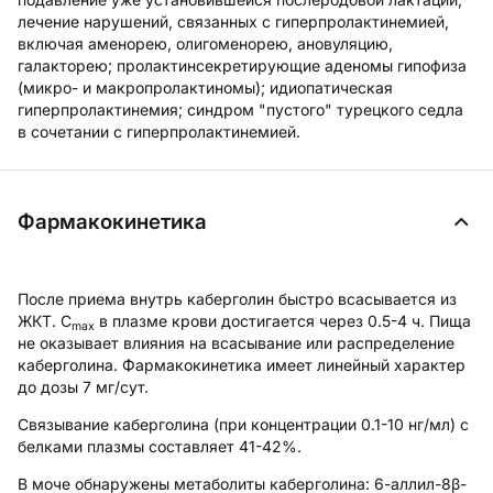
лечение нарушений, связанных с гиперпролактинемией,
включая аменорею, олигоменорею, ановуляцию,
галакторею; пролактинсекретирующие аденомы гипофиза
(микро- и макропролактиномы); идиопатическая
гиперпролактинемия; синдром "пустого" турецкого седла
в сочетании с гиперпролактинемией.
Фармакокинетика
После приема внутрь каберголин быстро всасывается из
ЖКТ. C
в плазме крови достигается через 0.5-4 ч. Пища
max
не оказывает влияния на всасывание или распределение
каберголина. Фармакокинетика имеет линейный характер
до дозы 7 мг/сут.
Связывание каберголина (при концентрации 0.1-10 нг/мл) с
белками плазмы составляет 41-42%.
В моче обнаружены метаболиты каберголина: 6-аллил-8β-