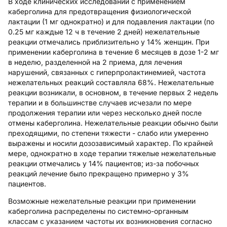
В ходе клинических исследований с применением
каберголина для
предотвращения физиологической
лактации
(1 мг однократно) и для
подавления лактации
(по
0.25 мг каждые 12 ч в течение 2 дней) нежелательные
реакции отмечались приблизительно у 14% женщин. При
применении каберголина в течение 6 месяцев в дозе 1-2 мг
в неделю, разделенной на 2 приема, для
лечения
нарушений, связанных с гиперпролактинемией
, частота
нежелательных реакций составляла 68%. Нежелательные
реакции возникали, в основном, в течение первых 2 недель
терапии и в большинстве случаев исчезали по мере
продолжения терапии или через несколько дней после
отмены каберголина. Нежелательные реакции обычно были
преходящими, по степени тяжести - слабо или умеренно
выражены и носили дозозависимый характер. По крайней
мере, однократно в ходе терапии тяжелые нежелательные
реакции отмечались у 14% пациентов; из-за побочных
реакций лечение было прекращено примерно у 3%
пациентов.
Возможные нежелательные реакции при применении
каберголина распределены по системно-органным
классам с указанием частоты их возникновения согласно