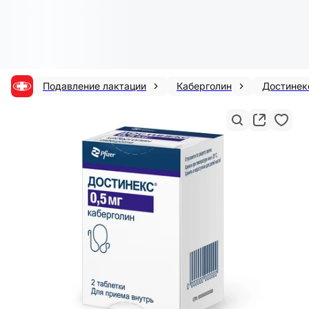
Подавление лактации
Каберголин
Достинек