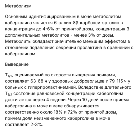
Метаболизм
Основным идентифицированным в моче метаболитом
каберголина является 6-аллил-8β-карбокси-эрголин в
концентрации до 4-6% от принятой дозы, концентрация 3
дополнительных метаболитов - менее 3% от дозы.
Метаболиты обладают значительно меньшим эффектом в
отношении подавления секреции пролактина в сравнении с
каберголином.
Выведение
T
, оцениваемый по скорости выведения почками,
1/2
составляет 63-68 ч у здоровых добровольцев и 79-115 ч у
больных с гиперпролактинемией. Вследствие длительного
Т
состояние равновесной концентрации каберголина
1/2
достигается через 4 недели. Через 10 дней после приема
каберголина в моче и кале обнаруживается
соответственно около 18% и 72% от принятой дозы,
причем доля неизмененного каберголина в моче
составляет 2-3%.