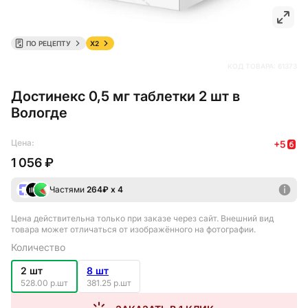
ПО РЕЦЕПТУ
X2
КОД ТОВАРА:
61373
Достинекс 0,5 мг таблетки 2 шт в
Вологде
Цена:
+
5
1 056 ₽
Частями
264
₽ х 4
Цена действительна только при заказе через сайт
. Внешний вид
товара может отличаться от изображённого на фотографии.
Количество
2 шт
8 шт
528.00 р.шт
381.25 р.шт