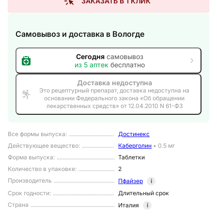
ЗАКАЗАТЬ В 1 КЛИК
Самовывоз и доставка
в Вологде
Сегодня
самовывоз
из
5
аптек
бесплатно
Доставка недоступна
Это рецептурный препарат, доставка недоступна на
основании Федерального закона «Об обращении
лекарственных средств» от 12.04.2010 N 61-ФЗ
Все формы выпуска
:
Достинекс
Действующее вещество
:
Каберголин
•
0.5 мг
Форма выпуска
:
Таблетки
Количество в упаковке
:
2
Производитель
Пфайзер
i
Срок годности
:
Длительный срок
Страна
Италия
i