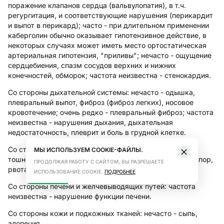
поражение клапанов сердца (вальвулопатия), в т.ч.
регургитация, и соответствующие нарушения (перикардит
и выпот в перикард); часто - при длительном применении
каберголин обычно оказывает гипотензивное действие, в
некоторых случаях может иметь место ортостатическая
артериальная гипотензия, "приливы"; нечасто - ощущение
сердцебиения, спазм сосудов верхних и нижних
конечностей, обморок; частота неизвестна - стенокардия.
Со стороны дыхательной системы:
нечасто - одышка,
плевральный выпот, фиброз (фиброз легких), носовое
кровотечение; очень редко - плевральный фиброз; частота
неизвестна - нарушения дыхания, дыхательная
недостаточность, плеврит и боль в грудной клетке.
Со стороны пищеварительной системы:
очень часто -
МЫ ИСПОЛЬЗУЕМ COOKIE-ФАЙЛЫ.
тошнота, диспепсия, гастрит, боль в животе; часто - запор,
ПРОДОЛЖАЯ РАБОТУ С САЙТОМ, ВЫ РАЗРЕШАЕТЕ
рвота; редко - боль в эпигастральной области.
ИСПОЛЬЗОВАНИЕ COOKIE.
ПОДРОБНЕЕ
Со стороны печени и желчевыводящих путей:
частота
неизвестна - нарушение функции печени.
Со стороны кожи и подкожных тканей:
нечасто - сыпь,
алопеция.