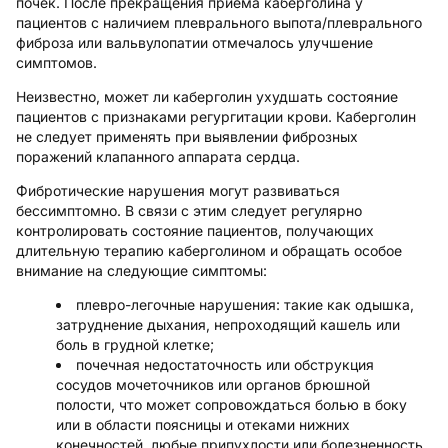
почек. После прекращения приема каберголина у
пациентов с наличием плеврального выпота/плеврального
фиброза или вальвулопатии отмечалось улучшение
симптомов.
Неизвестно, может ли каберголин ухудшать состояние
пациентов с признаками регургитации крови. Каберголин
не следует применять при выявлении фиброзных
поражений клапанного аппарата сердца.
Фибротические нарушения могут развиваться
бессимптомно. В связи с этим следует регулярно
контролировать состояние пациентов, получающих
длительную терапию каберголином и обращать особое
внимание на следующие симптомы:
плевро-легочные нарушения: такие как одышка,
затруднение дыхания, непроходящий кашель или
боль в грудной клетке;
почечная недостаточность или обструкция
сосудов мочеточников или органов брюшной
полости, что может сопровождаться болью в боку
или в области поясницы и отеками нижних
конечностей, любые припухлости или болезненность