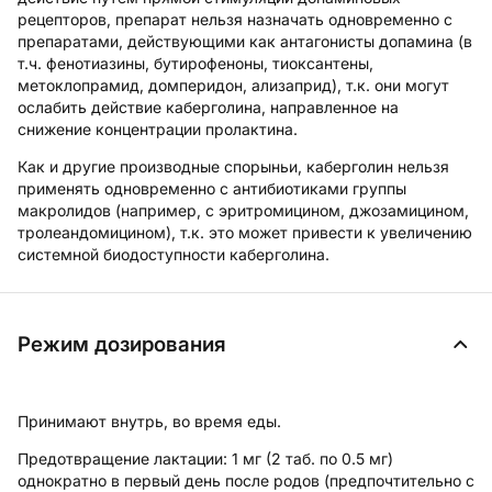
рецепторов, препарат нельзя назначать одновременно с
препаратами, действующими как антагонисты допамина (в
т.ч. фенотиазины, бутирофеноны, тиоксантены,
метоклопрамид, домперидон, ализаприд), т.к. они могут
ослабить действие каберголина, направленное на
снижение концентрации пролактина.
Как и другие производные спорыньи, каберголин нельзя
применять одновременно с антибиотиками группы
макролидов (например, с эритромицином, джозамицином,
тролеандомицином), т.к. это может привести к увеличению
системной биодоступности каберголина.
Режим дозирования
Принимают внутрь, во время еды.
Предотвращение лактации:
1 мг (2 таб. по 0.5 мг)
однократно в первый день после родов (предпочтительно с