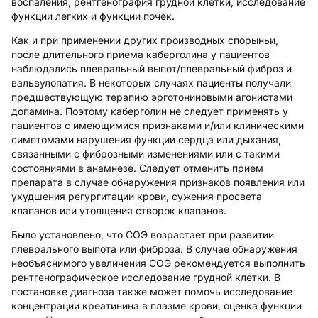
воспаления, рентгенография грудной клетки, исследование
функции легких и функции почек.
Как и при применении других производных спорыньи,
после длительного приема каберголина у пациентов
наблюдались плевральный выпот/плевральный фиброз и
вальвулопатия. В некоторых случаях пациенты получали
предшествующую терапию эрготониновыми агонистами
допамина. Поэтому каберголин не следует применять у
пациентов с имеющимися признаками и/или клиническими
симптомами нарушения функции сердца или дыхания,
связанными с фиброзными изменениями или с такими
состояниями в анамнезе. Следует отменить прием
препарата в случае обнаружения признаков появления или
ухудшения регургитации крови, сужения просвета
клапанов или утолщения створок клапанов.
Было установлено, что СОЭ возрастает при развитии
плеврального выпота или фиброза. В случае обнаружения
необъяснимого увеличения СОЭ рекомендуется выполнить
рентгенографическое исследование грудной клетки. В
постановке диагноза также может помочь исследование
концентрации креатинина в плазме крови, оценка функции