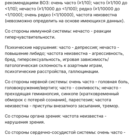
рекомендациям ВОЗ: очень часто (≥1/10); часто (≥1/100 до
<1/10); нечасто (≥1/1000 до <1/100); редко (≥1/10000 до
<1/1000); очень редко (<1/10000), частота неизвестна
(невозможно определить на основе имеющихся данных).
Со стороны иммунной системы:
нечасто - реакции
гиперчувствительности.
Психические нарушения:
часто - депрессия; нечасто -
повышение либидо; частота неизвестна - агрессивность,
бред, гиперсексуальность, игровая зависимость/
патологическая склонность к азартным играм,
психотические расстройства, галлюцинации.
Со стороны нервной системы:
очень часто - головная боль,
головокружение/вертиго; часто - сонливость; нечасто -
преходящая гемианопсия, синкопе (кратковременный
обморок с потерей сознания), парестезия; частота
неизвестна - приступы внезапного засыпания, тремор.
Со стороны органа зрения:
частота неизвестна -
нарушения зрения.
Со стороны сердечно-сосудистой системы:
очень часто -