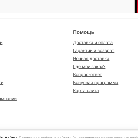
Помощь
и
Доставка и оплата
Гарантии и возврат
Ночная доставка
Где мой заказ?
Вопрос-ответ
ки
Бонусная программа
Карта сайта
омпании
сайте информация носит исключительно ознакомительный характер и не я
ie-файлы.
Продолжая работу с сайтом, Вы разрешаете использование cook