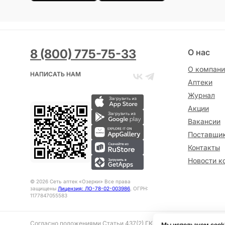
8 (800) 775-75-33
О нас
О компани
НАПИСАТЬ НАМ
Аптеки
Журнал
Акции
Вакансии
Поставщи
Контакты
Новости к
©
2026
Сеть аптек «Озерки» Все права
защищены
Лицензия: ЛО-78-02-003986
, ОГРН:
1177847055583
Согласно положениями Статьи 437(2) ГК РФ представленная на 
Мы используем cook