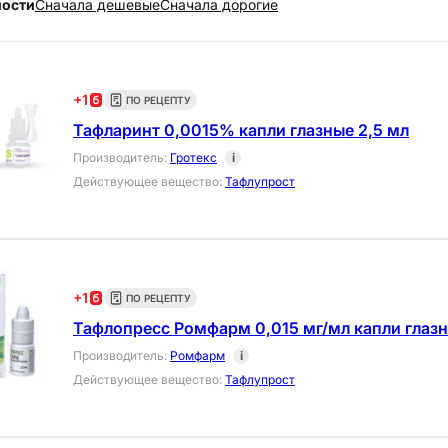
ности
Cначала дешевые
Cначала дорогие
+
1
ПО РЕЦЕПТУ
Тафларинт 0,0015% капли глазные 2,5 мл
Производитель
:
Гротекс
i
Действующее вещество
:
Тафлупрост
+
1
ПО РЕЦЕПТУ
Тафлопресс Ромфарм 0,015 мг/мл капли глазн
Производитель
:
Ромфарм
i
Действующее вещество
:
Тафлупрост