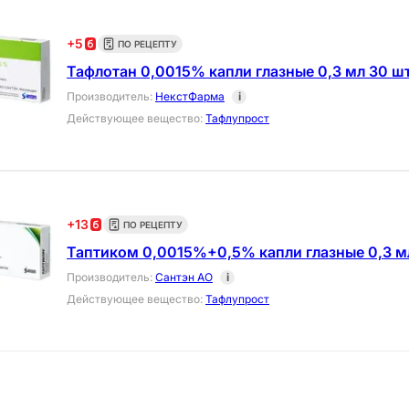
+
5
ПО РЕЦЕПТУ
Тафлотан 0,0015% капли глазные 0,3 мл 30 ш
Производитель
:
НекстФарма
i
Действующее вещество
:
Тафлупрост
+
13
ПО РЕЦЕПТУ
Таптиком 0,0015%+0,5% капли глазные 0,3 м
Производитель
:
Сантэн АО
i
Действующее вещество
:
Тафлупрост