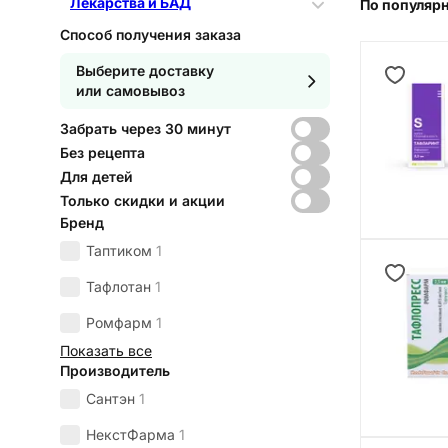
Лекарства и БАД
По популяр
Способ получения заказа
Выберите доставку
или самовывоз
Забрать через 30 минут
Без рецепта
Для детей
Только скидки и акции
Бренд
Таптиком
1
Тафлотан
1
Ромфарм
1
Показать все
Производитель
Сантэн
1
НекстФарма
1