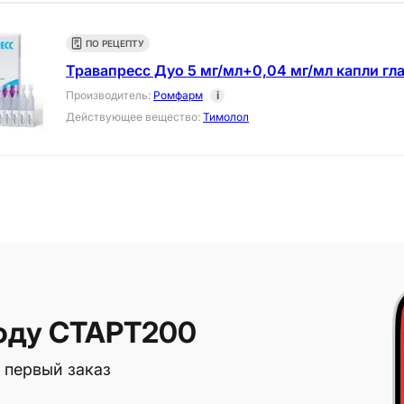
ПО РЕЦЕПТУ
Травапресс Дуо 5 мг/мл+0,04 мг/мл капли гла
Производитель
:
Ромфарм
i
Действующее вещество
:
Тимолол
оду СТАРТ200
 первый заказ