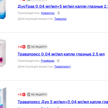
ДуоТрав 0,04 мг/мл+5 мг/мл капли глазные 2,
Производитель
:
Новартис
i
Действующее вещество
:
Тимолол
+
4
ПО РЕЦЕПТУ
Травапресс 0,04 мг/мл капли глазные 2,5 мл
Производитель
:
Ромфарм
i
Действующее вещество
:
Травопрост
+
5
ПО РЕЦЕПТУ
Травапресс Дуо 5 мг/мл+0,04 мг/мл капли гла