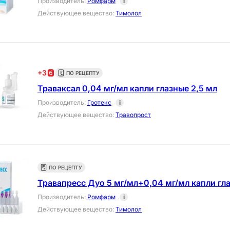
Производитель
:
Ромфарм
i
Действующее вещество
:
Тимолол
+
3
ПО РЕЦЕПТУ
Траваксал 0,04 мг/мл капли глазные 2,5 мл
Производитель
:
Гротекс
i
Действующее вещество
:
Травопрост
ПО РЕЦЕПТУ
Травапресс Дуо 5 мг/мл+0,04 мг/мл капли гла
Производитель
:
Ромфарм
i
Действующее вещество
:
Тимолол