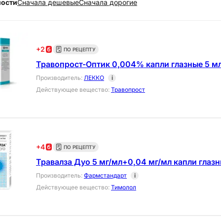
ности
Cначала дешевые
Cначала дорогие
+
2
ПО РЕЦЕПТУ
Травопрост-Оптик 0,004% капли глазные 5 м
Производитель
:
ЛЕККО
i
Действующее вещество
:
Травопрост
+
4
ПО РЕЦЕПТУ
Травалза Дуо 5 мг/мл+0,04 мг/мл капли глазн
Производитель
:
Фармстандарт
i
Действующее вещество
:
Тимолол