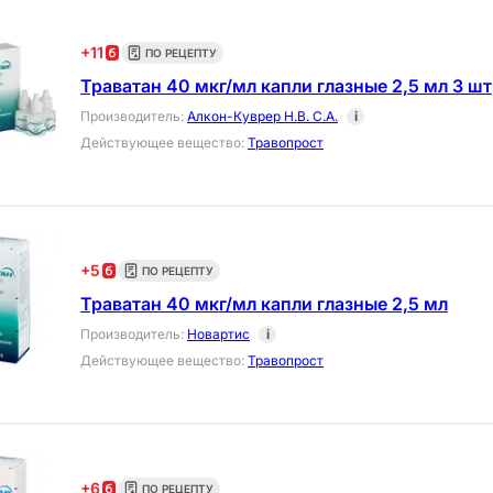
+
11
ПО РЕЦЕПТУ
Траватан 40 мкг/мл капли глазные 2,5 мл 3 шт
Производитель
:
Алкон-Куврер Н.В. С.А.
i
Действующее вещество
:
Травопрост
+
5
ПО РЕЦЕПТУ
Траватан 40 мкг/мл капли глазные 2,5 мл
Производитель
:
Новартис
i
Действующее вещество
:
Травопрост
+
6
ПО РЕЦЕПТУ