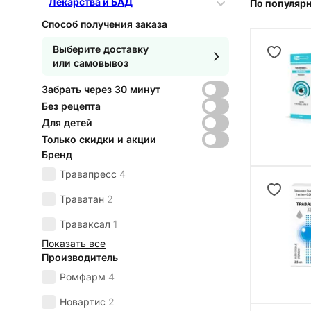
Лекарства и БАД
По популяр
Способ получения заказа
Выберите доставку
или самовывоз
Забрать через 30 минут
Без рецепта
Для детей
Только скидки и акции
Бренд
Травапресс
4
Траватан
2
Траваксал
1
Показать все
Производитель
Ромфарм
4
Новартис
2