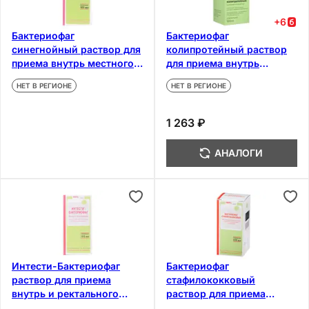
+
6
Бактериофаг
Бактериофаг
синегнойный раствор для
колипротейный раствор
приема внутрь местного и
для приема внутрь
наружного применения
местного и наружного
НЕТ В РЕГИОНЕ
НЕТ В РЕГИОНЕ
100 мл
применения 100 мл
1 263 ₽
АНАЛОГИ
Интести-Бактериофаг
Бактериофаг
раствор для приема
стафилококковый
внутрь и ректального
раствор для приема
применения 100 мл
внутрь местного и