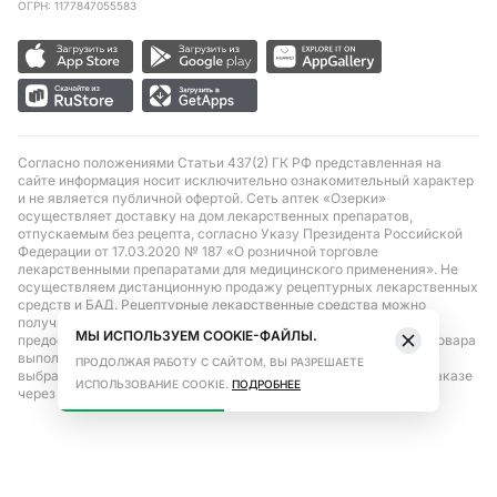
ОГРН: 1177847055583
Согласно положениями Статьи 437(2) ГК РФ представленная на
сайте информация носит исключительно ознакомительный характер
и не является публичной офертой. Сеть аптек «Озерки»
осуществляет доставку на дом лекарственных препаратов,
отпускаемым без рецепта, согласно Указу Президента Российской
Федерации от 17.03.2020 № 187 «О розничной торговле
лекарственными препаратами для медицинского применения». Не
осуществляем дистанционную продажу рецептурных лекарственных
средств и БАД. Рецептурные лекарственные средства можно
получить только при помощи самовывоза в аптеке при
МЫ ИСПОЛЬЗУЕМ COOKIE-ФАЙЛЫ.
предоставлении рецепта, выписанного врачом. Бронирование товара
выполняется при условиях последующего выкупа заказа в
ПРОДОЛЖАЯ РАБОТУ С САЙТОМ, ВЫ РАЗРЕШАЕТЕ
выбранном аптечном пункте. Цена действительна только при заказе
ИСПОЛЬЗОВАНИЕ COOKIE.
ПОДРОБНЕЕ
через сайт.