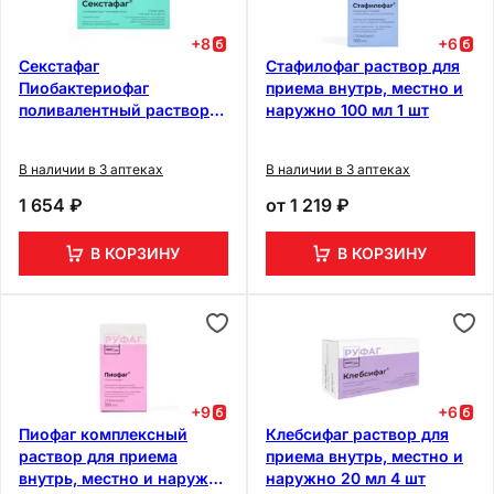
+
8
+
6
Секстафаг
Стафилофаг раствор для
Пиобактериофаг
приема внутрь, местно и
поливалентный раствор
наружно 100 мл 1 шт
для приема внутрь,
местно и наружно 20 мл
В наличии в 3 аптеках
В наличии в 3 аптеках
4 шт
1 654 ₽
от
1 219 ₽
В КОРЗИНУ
В КОРЗИНУ
+
9
+
6
Пиофаг комплексный
Клебсифаг раствор для
раствор для приема
приема внутрь, местно и
внутрь, местно и наружно
наружно 20 мл 4 шт