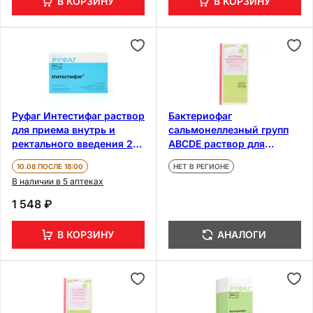
В КОРЗИНУ
В КОРЗИНУ
Руфаг Интестифаг раствор
Бактериофаг
для приема внутрь и
сальмонеллезный групп
ректального введения 20
ABCDE раствор для
мл 4 шт
приема внутрь и
10.08 ПОСЛЕ 18:00
НЕТ В РЕГИОНЕ
ректального применения
В наличии в 5 аптеках
100 мл
1 548 ₽
В КОРЗИНУ
АНАЛОГИ