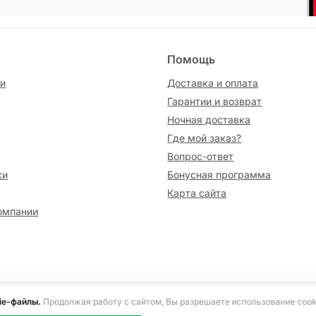
Помощь
и
Доставка и оплата
Гарантии и возврат
Ночная доставка
Где мой заказ?
Вопрос-ответ
ки
Бонусная программа
Карта сайта
омпании
сайте информация носит исключительно ознакомительный характер и не я
ie-файлы.
Продолжая работу с сайтом, Вы разрешаете использование cook
ецепта, согласно Указу Президента Российской Федерации от 17.03.2020 