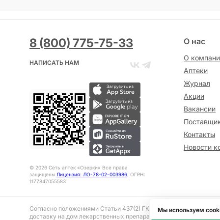
8 (800) 775-75-33
О нас
О компани
НАПИСАТЬ НАМ
Аптеки
Журнал
Акции
Вакансии
Поставщи
Контакты
Новости к
©
2026
Сеть аптек «Озерки» Все права
защищены
Лицензия: ЛО-78-02-003986
, ОГРН:
1177847055583
Согласно положениями Статьи 437(2) ГК РФ представленная на 
Мы используем cook
доставку на дом лекарственных препаратов, отпускаемым без р