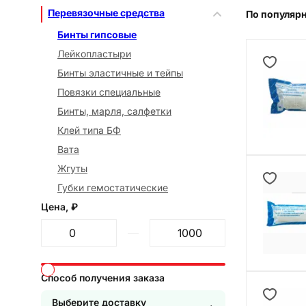
Перевязочные средства
По популяр
Бинты гипсовые
Лейкопластыри
Бинты эластичные и тейпы
Повязки специальные
Бинты, марля, салфетки
Клей типа БФ
Вата
Жгуты
Губки гемостатические
Цена, ₽
От
До
Способ получения заказа
Выберите доставку