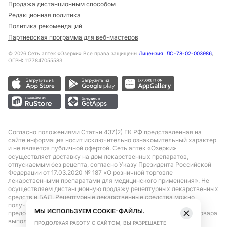
Продажа дистанционным способом
Редакционная политика
Политика рекомендаций
Партнерская программа для веб-мастеров
©
2026
Сеть аптек «Озерки» Все права защищены
Лицензия: ЛО-78-02-003986
,
ОГРН: 1177847055583
Согласно положениями Статьи 437(2) ГК РФ представленная на
сайте информация носит исключительно ознакомительный характер
и не является публичной офертой. Сеть аптек «Озерки»
осуществляет доставку на дом лекарственных препаратов,
отпускаемым без рецепта, согласно Указу Президента Российской
Федерации от 17.03.2020 № 187 «О розничной торговле
лекарственными препаратами для медицинского применения». Не
осуществляем дистанционную продажу рецептурных лекарственных
средств и БАД. Рецептурные лекарственные средства можно
получить только при помощи самовывоза в аптеке при
МЫ ИСПОЛЬЗУЕМ COOKIE-ФАЙЛЫ.
предоставлении рецепта, выписанного врачом. Бронирование товара
выполняется при условиях последующего выкупа заказа в
ПРОДОЛЖАЯ РАБОТУ С САЙТОМ, ВЫ РАЗРЕШАЕТЕ