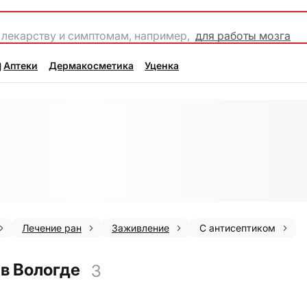
 лекарству и симптомам, например,
для работы мозга
Аптеки
Дермакосметика
Уценка
Лечение ран
Заживление
С антисептиком
в Вологде
3