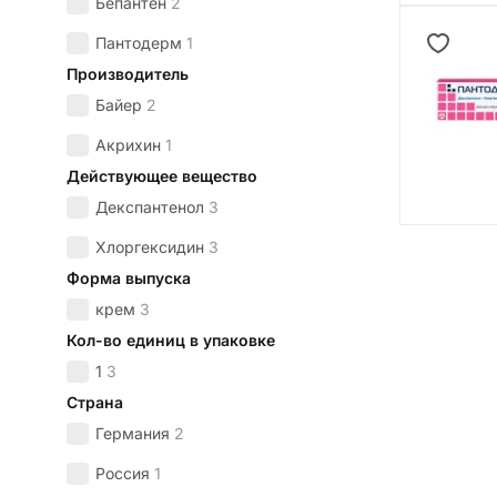
Бепантен
2
Пантодерм
1
Производитель
Байер
2
Акрихин
1
Действующее вещество
Декспантенол
3
Хлоргексидин
3
Форма выпуска
крем
3
Кол-во единиц в упаковке
1
3
Страна
Германия
2
Россия
1