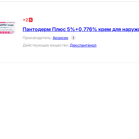
+
2
Пантодерм Плюс 5%+0,776% крем для наружн
Производитель
:
Акрихин
i
Действующее вещество
:
Декспантенол