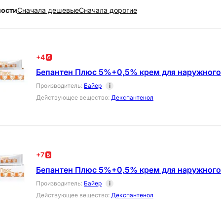
ности
Cначала дешевые
Cначала дорогие
+
4
Бепантен Плюс 5%+0,5% крем для наружного
Производитель
:
Байер
i
Действующее вещество
:
Декспантенол
+
7
Бепантен Плюс 5%+0,5% крем для наружного
Производитель
:
Байер
i
Действующее вещество
:
Декспантенол