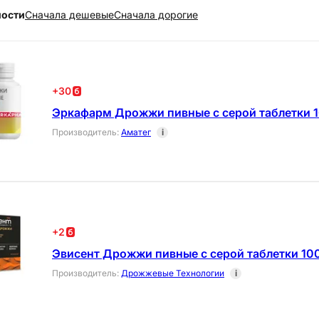
ности
Cначала дешевые
Cначала дорогие
+
30
Эркафарм Дрожжи пивные с серой таблетки 
Производитель
:
Аматег
i
+
2
Эвисент Дрожжи пивные с серой таблетки 10
Производитель
:
Дрожжевые Технологии
i