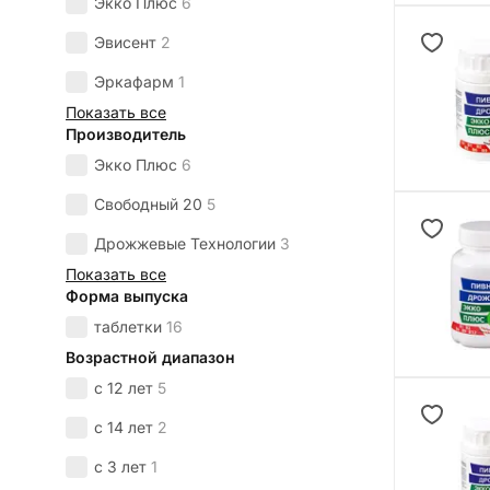
Экко Плюс
6
Эвисент
2
Эркафарм
1
Показать все
Производитель
Экко Плюс
6
Свободный 20
5
Дрожжевые Технологии
3
Показать все
Форма выпуска
таблетки
16
Возрастной диапазон
с 12 лет
5
с 14 лет
2
с 3 лет
1