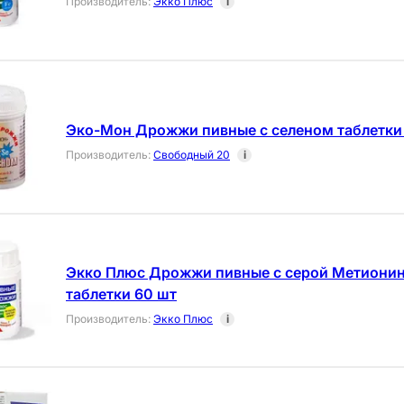
Производитель
:
Экко Плюс
i
Эко-Мон Дрожжи пивные с селеном таблетки
Производитель
:
Свободный 20
i
Экко Плюс Дрожжи пивные с серой Метионин
таблетки 60 шт
Производитель
:
Экко Плюс
i