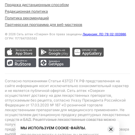
Продажа дистанционным способом
Редакционная политика
Политика рекомендаций
Партнерская программа для веб-мастеров
©
2026
Сеть аптек «Озерки» Все права защищены
Лицензия: ЛО-78-02-003986
,
ОГРН: 1177847055583
Согласно положениями Статьи 437(2) ГК РФ представленная на
сайте информация носит исключительно ознакомительный характер
и не является публичной офертой. Сеть аптек «Озерки»
осуществляет доставку на дом лекарственных препаратов,
отпускаемым без рецепта, согласно Указу Президента Российской
Федерации от 17.03.2020 № 187 «О розничной торговле
лекарственными препаратами для медицинского применения». Не
осуществляем дистанционную продажу рецептурных лекарственных
средств и БАД. Рецептурные лекарственные средства можно
получить только при помощи самовывоза в аптеке при
МЫ ИСПОЛЬЗУЕМ COOKIE-ФАЙЛЫ.
предоставлении рецепта, выписанного врачом. Бронирование товара
выполняется при условиях последующего выкупа заказа в