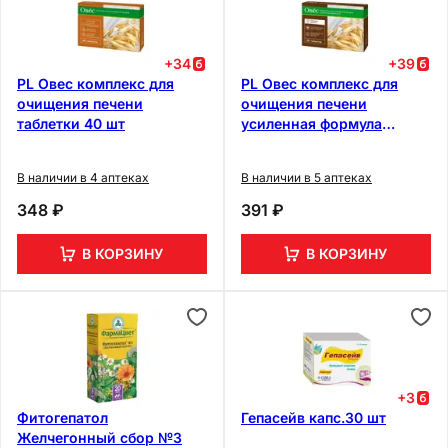
+
34
+
39
PL Овес комплекс для
PL Овес комплекс для
очищения печени
очищения печени
таблетки 40 шт
усиленная формула
таблетки 20 шт
В наличии в 4 аптеках
В наличии в 5 аптеках
348 ₽
391 ₽
В КОРЗИНУ
В КОРЗИНУ
+
3
Фитогепатол
Гепасейв капс.30 шт
Желчегонный сбор №3