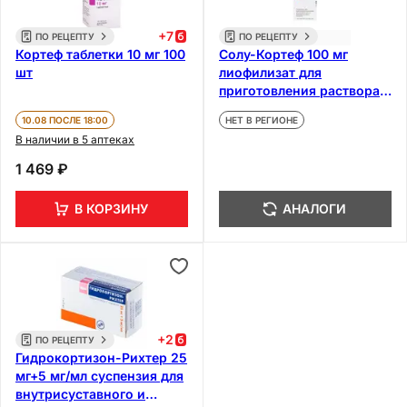
+
7
ПО РЕЦЕПТУ
ПО РЕЦЕПТУ
Кортеф таблетки 10 мг 100
Солу-Кортеф 100 мг
шт
лиофилизат для
приготовления раствора
для инъекций 2 мл +
10.08 ПОСЛЕ 18:00
НЕТ В РЕГИОНЕ
растворитель
В наличии в 5 аптеках
1 469 ₽
В КОРЗИНУ
АНАЛОГИ
+
2
ПО РЕЦЕПТУ
Гидрокортизон-Рихтер 25
мг+5 мг/мл суспензия для
внутрисуставного и