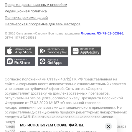
Продажа дистанционным способом
Редакционная политика
Политика рекомендаций
Партнерская программа для веб-мастеров
©
2026
Сеть аптек «Озерки» Все права защищены
Лицензия: ЛО-78-02-003986
,
ОГРН: 1177847055583
Согласно положениями Статьи 437(2) ГК РФ представленная на
сайте информация носит исключительно ознакомительный характер
и не является публичной офертой. Сеть аптек «Озерки»
осуществляет доставку на дом лекарственных препаратов,
отпускаемым без рецепта, согласно Указу Президента Российской
Федерации от 17.03.2020 № 187 «О розничной торговле
лекарственными препаратами для медицинского применения». Не
осуществляем дистанционную продажу рецептурных лекарственных
средств и БАД. Рецептурные лекарственные средства можно
получить только при помощи самовывоза в аптеке при
МЫ ИСПОЛЬЗУЕМ COOKIE-ФАЙЛЫ.
предоставлении рецепта, выписанного врачом. Бронирование товара
выполняется при условиях последующего выкупа заказа в