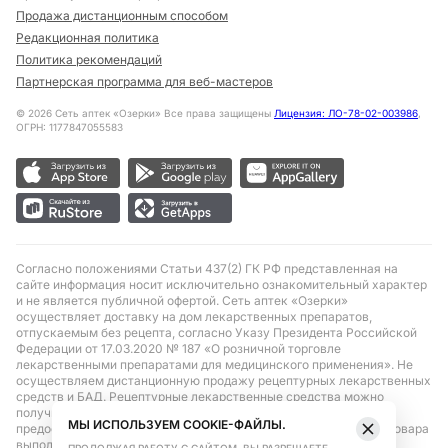
Продажа дистанционным способом
Редакционная политика
Политика рекомендаций
Партнерская программа для веб-мастеров
©
2026
Сеть аптек «Озерки» Все права защищены
Лицензия: ЛО-78-02-003986
,
ОГРН: 1177847055583
Согласно положениями Статьи 437(2) ГК РФ представленная на
сайте информация носит исключительно ознакомительный характер
и не является публичной офертой. Сеть аптек «Озерки»
осуществляет доставку на дом лекарственных препаратов,
отпускаемым без рецепта, согласно Указу Президента Российской
Федерации от 17.03.2020 № 187 «О розничной торговле
лекарственными препаратами для медицинского применения». Не
осуществляем дистанционную продажу рецептурных лекарственных
средств и БАД. Рецептурные лекарственные средства можно
получить только при помощи самовывоза в аптеке при
МЫ ИСПОЛЬЗУЕМ COOKIE-ФАЙЛЫ.
предоставлении рецепта, выписанного врачом. Бронирование товара
выполняется при условиях последующего выкупа заказа в