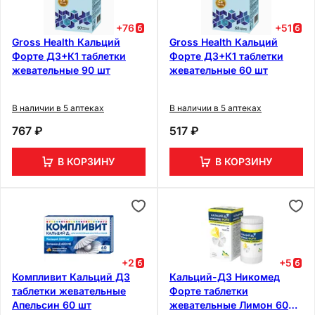
+
76
+
51
Gross Health Кальций
Gross Health Кальций
Форте Д3+К1 таблетки
Форте Д3+К1 таблетки
жевательные 90 шт
жевательные 60 шт
В наличии в 5 аптеках
В наличии в 5 аптеках
767 ₽
517 ₽
В КОРЗИНУ
В КОРЗИНУ
+
2
+
5
Компливит Кальций Д3
Кальций-Д3 Никомед
таблетки жевательные
Форте таблетки
Апельсин 60 шт
жевательные Лимон 60