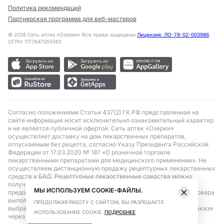
Политика рекомендаций
Партнерская программа для веб-мастеров
©
2026
Сеть аптек «Озерки» Все права защищены
Лицензия: ЛО-78-02-003986
,
ОГРН: 1177847055583
Согласно положениями Статьи 437(2) ГК РФ представленная на
сайте информация носит исключительно ознакомительный характер
и не является публичной офертой. Сеть аптек «Озерки»
осуществляет доставку на дом лекарственных препаратов,
отпускаемым без рецепта, согласно Указу Президента Российской
Федерации от 17.03.2020 № 187 «О розничной торговле
лекарственными препаратами для медицинского применения». Не
осуществляем дистанционную продажу рецептурных лекарственных
средств и БАД. Рецептурные лекарственные средства можно
получить только при помощи самовывоза в аптеке при
МЫ ИСПОЛЬЗУЕМ COOKIE-ФАЙЛЫ.
предоставлении рецепта, выписанного врачом. Бронирование товара
выполняется при условиях последующего выкупа заказа в
ПРОДОЛЖАЯ РАБОТУ С САЙТОМ, ВЫ РАЗРЕШАЕТЕ
выбранном аптечном пункте. Цена действительна только при заказе
ИСПОЛЬЗОВАНИЕ COOKIE.
ПОДРОБНЕЕ
через сайт.