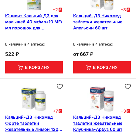
+
2
+
3
Юнивит Кальций Д3 для
Кальций-Д3 Никомед
малышей 40 мг/мл+10 МЕ/
таблетки жевательные
мл порошок для
Апельсин 60 шт
приготовления суспензии
43 г
В наличии в 4 аптеках
В наличии в 4 аптеках
522 ₽
от
667 ₽
В КОРЗИНУ
В КОРЗИНУ
+
7
+
3
Кальций-Д3 Никомед
Кальций-Д3 Никомед
Форте таблетки
таблетки жевательные
жевательные Лимон 120
Клубника-Арбуз 60 шт
шт