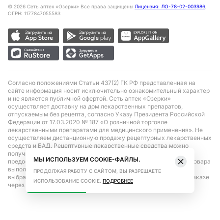
©
2026
Сеть аптек «Озерки» Все права защищены
Лицензия: ЛО-78-02-003986
,
ОГРН: 1177847055583
Согласно положениями Статьи 437(2) ГК РФ представленная на
сайте информация носит исключительно ознакомительный характер
и не является публичной офертой. Сеть аптек «Озерки»
осуществляет доставку на дом лекарственных препаратов,
отпускаемым без рецепта, согласно Указу Президента Российской
Федерации от 17.03.2020 № 187 «О розничной торговле
лекарственными препаратами для медицинского применения». Не
осуществляем дистанционную продажу рецептурных лекарственных
средств и БАД. Рецептурные лекарственные средства можно
получить только при помощи самовывоза в аптеке при
МЫ ИСПОЛЬЗУЕМ COOKIE-ФАЙЛЫ.
предоставлении рецепта, выписанного врачом. Бронирование товара
выполняется при условиях последующего выкупа заказа в
ПРОДОЛЖАЯ РАБОТУ С САЙТОМ, ВЫ РАЗРЕШАЕТЕ
выбранном аптечном пункте. Цена действительна только при заказе
ИСПОЛЬЗОВАНИЕ COOKIE.
ПОДРОБНЕЕ
через сайт.