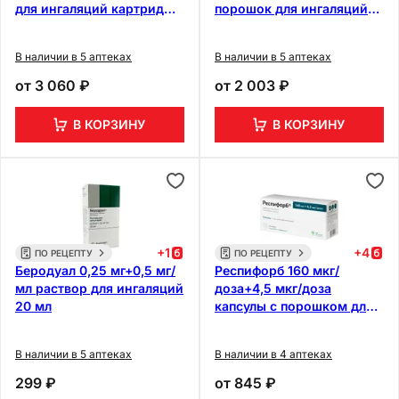
для ингаляций картридж
порошок для ингаляций
4 мл 1 шт + ингалятор
120 доз
В наличии в 5 аптеках
В наличии в 5 аптеках
от
3 060 ₽
от
2 003 ₽
В КОРЗИНУ
В КОРЗИНУ
+
1
+
4
ПО РЕЦЕПТУ
ПО РЕЦЕПТУ
Беродуал 0,25 мг+0,5 мг/
Респифорб 160 мкг/
мл раствор для ингаляций
доза+4,5 мкг/доза
20 мл
капсулы с порошком для
ингаляций 60 шт +
устройство
В наличии в 5 аптеках
В наличии в 4 аптеках
299 ₽
от
845 ₽