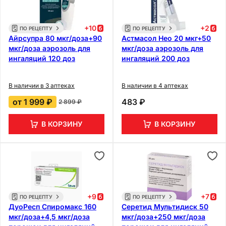
+
10
+
2
ПО РЕЦЕПТУ
ПО РЕЦЕПТУ
Айрсупра 80 мкг/доза+90
Астмасол Нео 20 мкг+50
мкг/доза аэрозоль для
мкг/доза аэрозоль для
ингаляций 120 доз
ингаляций 200 доз
В наличии в 3 аптеках
В наличии в 4 аптеках
от
1 999 ₽
483 ₽
2 899 ₽
В КОРЗИНУ
В КОРЗИНУ
+
9
+
7
ПО РЕЦЕПТУ
ПО РЕЦЕПТУ
ДуоРесп Спиромакс 160
Серетид Мультидиск 50
мкг/доза+4,5 мкг/доза
мкг/доза+250 мкг/доза