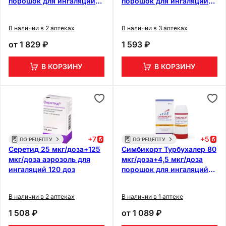
порошок для ингаляций
порошок для ингаляций
120 доз
60 доз + ингалятор
В наличии в 2 аптеках
В наличии в 3 аптеках
от
1 829 ₽
1 593 ₽
В КОРЗИНУ
В КОРЗИНУ
+
7
+
5
ПО РЕЦЕПТУ
ПО РЕЦЕПТУ
Серетид 25 мкг/доза+125
Симбикорт Турбухалер 80
мкг/доза аэрозоль для
мкг/доза+4,5 мкг/доза
ингаляций 120 доз
порошок для ингаляций
60 доз
В наличии в 2 аптеках
В наличии в 1 аптеке
1 508 ₽
от
1 089 ₽