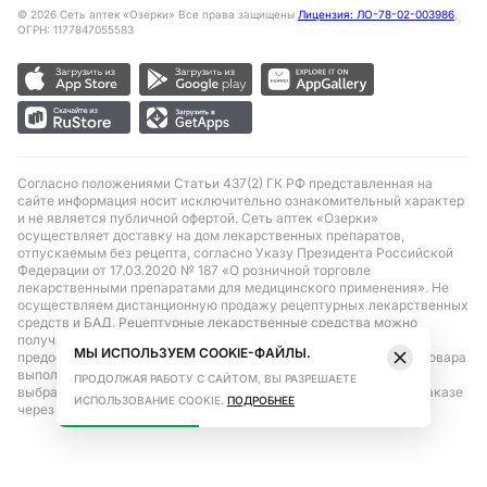
©
2026
Сеть аптек «Озерки» Все права защищены
Лицензия: ЛО-78-02-003986
,
ОГРН: 1177847055583
Согласно положениями Статьи 437(2) ГК РФ представленная на
сайте информация носит исключительно ознакомительный характер
и не является публичной офертой. Сеть аптек «Озерки»
осуществляет доставку на дом лекарственных препаратов,
отпускаемым без рецепта, согласно Указу Президента Российской
Федерации от 17.03.2020 № 187 «О розничной торговле
лекарственными препаратами для медицинского применения». Не
осуществляем дистанционную продажу рецептурных лекарственных
средств и БАД. Рецептурные лекарственные средства можно
получить только при помощи самовывоза в аптеке при
МЫ ИСПОЛЬЗУЕМ COOKIE-ФАЙЛЫ.
предоставлении рецепта, выписанного врачом. Бронирование товара
выполняется при условиях последующего выкупа заказа в
ПРОДОЛЖАЯ РАБОТУ С САЙТОМ, ВЫ РАЗРЕШАЕТЕ
выбранном аптечном пункте. Цена действительна только при заказе
ИСПОЛЬЗОВАНИЕ COOKIE.
ПОДРОБНЕЕ
через сайт.