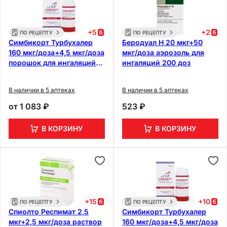
+
5
+
2
ПО РЕЦЕПТУ
ПО РЕЦЕПТУ
Симбикорт Турбухалер
Беродуал Н 20 мкг+50
160 мкг/доза+4,5 мкг/доза
мкг/доза аэрозоль для
порошок для ингаляций
ингаляций 200 доз
60 доз
В наличии в 5 аптеках
В наличии в 5 аптеках
от
1 083 ₽
523 ₽
В КОРЗИНУ
В КОРЗИНУ
+
15
+
10
ПО РЕЦЕПТУ
ПО РЕЦЕПТУ
Спиолто Респимат 2,5
Симбикорт Турбухалер
мкг+2,5 мкг/доза раствор
160 мкг/доза+4,5 мкг/доза