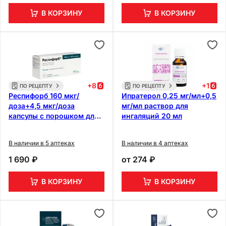
В КОРЗИНУ
В КОРЗИНУ
+
8
+
1
ПО РЕЦЕПТУ
ПО РЕЦЕПТУ
Респифорб 160 мкг/
Ипратерол 0,25 мг/мл+0,5
доза+4,5 мкг/доза
мг/мл раствор для
капсулы с порошком для
ингаляций 20 мл
ингаляций 120 шт +
устройство
В наличии в 5 аптеках
В наличии в 4 аптеках
1 690 ₽
от
274 ₽
В КОРЗИНУ
В КОРЗИНУ