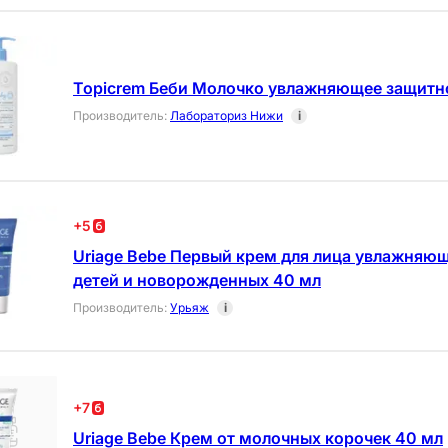
Topicrem Беби Молочко увлажняющее защитн
Производитель
:
Лабораториз Нижи
i
+
5
Uriage Bebe Первый крем для лица увлажняю
детей и новорожденных 40 мл
Производитель
:
Урьяж
i
+
7
Uriage Bebe Крем от молочных корочек 40 мл