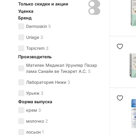
Только скидки и акции
Уценка
Бренд
Dermoskin
5
Uriage
3
Topicrem
3
Производитель
Матилек Медикал Урунлер Пазар
лама Санайи ве Тикарет А.С.
5
Лаборатория Нижи
3
Урьяж
3
Форма выпуска
крем
3
молочко
2
лосьон
1