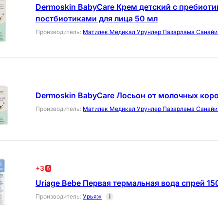
Dermoskin BabyCare Крем детский с пребиоти
постбиотиками для лица 50 мл
Производитель
:
Матилек Медикал Урунлер Пазарлама Санайи 
Dermoskin BabyCare Лосьон от молочных коро
Производитель
:
Матилек Медикал Урунлер Пазарлама Санайи 
+
3
Uriage Bebe Первая термальная вода спрей 15
Производитель
:
Урьяж
i