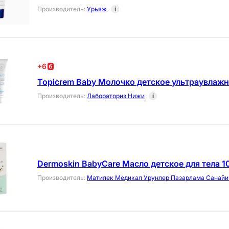
Производитель
:
Урьяж
i
+
6
Topicrem Baby Молочко детское ультраувлаж
Производитель
:
Лабораториз Нижи
i
Dermoskin BabyCare Масло детское для тела 1
Производитель
:
Матилек Медикал Урунлер Пазарлама Санайи 