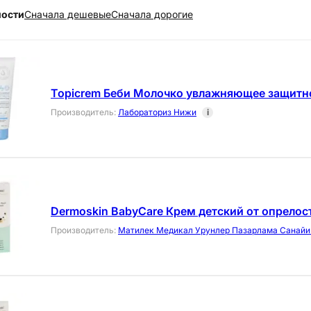
ности
Cначала дешевые
Cначала дорогие
Topicrem Беби Молочко увлажняющее защитн
Производитель
:
Лабораториз Нижи
i
Dermoskin BabyCare Крем детский от опрелос
Производитель
:
Матилек Медикал Урунлер Пазарлама Санайи 