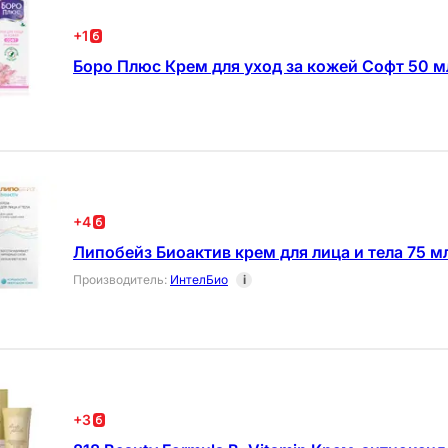
+
1
Боро Плюс Крем для уход за кожей Софт 50 м
+
4
Липобейз Биоактив крем для лица и тела 75 м
Производитель
:
ИнтелБио
i
+
3