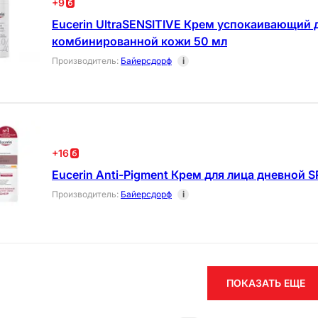
+
9
Eucerin UltraSENSITIVE Крем успокаивающий 
комбинированной кожи 50 мл
Производитель
:
Байерсдорф
i
+
16
Eucerin Anti-Pigment Крем для лица дневной S
Производитель
:
Байерсдорф
i
ПОКАЗАТЬ ЕЩЕ