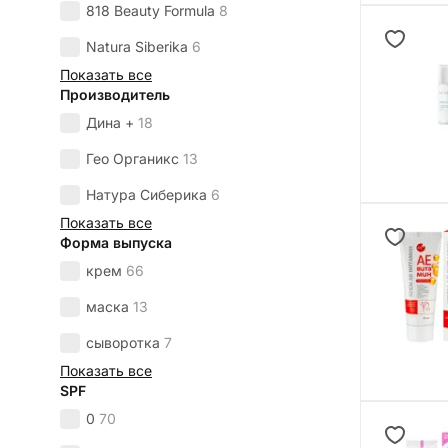
818 Beauty Formula
8
Natura Siberika
6
Показать все
Производитель
Дина +
18
Гео Органикс
13
Натура Сиберика
6
Показать все
Форма выпуска
крем
66
маска
13
сыворотка
7
Показать все
SPF
0
70