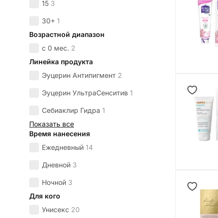
15
3
30+
1
Возрастной диапазон
с 0 мес.
2
Линейка продукта
Эуцерин Антипигмент
2
Эуцерин УльтраСенситив
1
Себиаклир Гидра
1
Показать все
Время нанесения
Ежедневный
14
Дневной
3
Ночной
3
Для кого
Унисекс
20