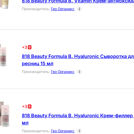
818 Beauty Formula B. Vitamin Крем-антиокси
Производитель
:
Гео Органикс
i
+
3
818 Beauty Formula B. Hyaluronic Сыворотка дл
ресниц 15 мл
Производитель
:
Гео Органикс
i
+
3
818 Beauty Formula B. Hyaluronic Крем-филле
мл
Производитель
:
Гео Органикс
i