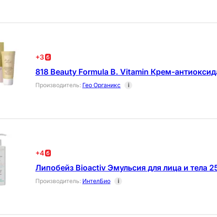
+
3
818 Beauty Formula B. Vitamin Крем-антиоксид
Производитель
:
Гео Органикс
i
+
4
Липобейз Bioactiv Эмульсия для лица и тела 2
Производитель
:
ИнтелБио
i