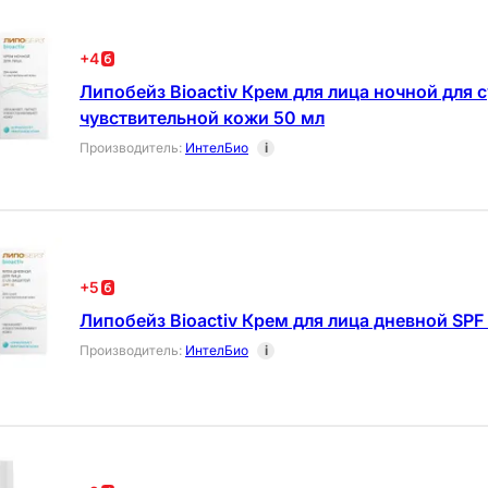
+
4
Липобейз Bioactiv Крем для лица ночной для с
чувствительной кожи 50 мл
Производитель
:
ИнтелБио
i
+
5
Липобейз Bioactiv Крем для лица дневной SPF 
Производитель
:
ИнтелБио
i