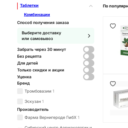
Таблетки
По популяр
Комбинации
Способ получения заказа
Выберите доставку
или самовывоз
Забрать через 30 минут
Без рецепта
Для детей
Только скидки и акции
Уценка
Бренд
Тромбовазим
1
Эскузан
1
Производитель
Фарма Вернигероде ГмбХ
1
Сибирский центр фармакологии и