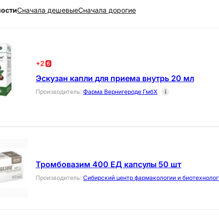
ности
Cначала дешевые
Cначала дорогие
+
2
Эскузан капли для приема внутрь 20 мл
Производитель
:
Фарма Вернигероде ГмбХ
i
Тромбовазим 400 ЕД капсулы 50 шт
Производитель
:
Сибирский центр фармакологии и биотехнолог