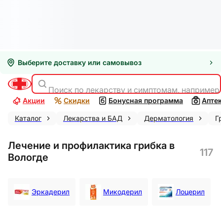
Выберите доставку или самовывоз
Поиск по лекарству и симптомам, например
Акции
Скидки
Бонусная программа
Апте
Каталог
Лекарства и БАД
Дерматология
Г
Лечение и профилактика грибка в
117
Вологде
Эркадерил
Микодерил
Лоцерил