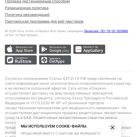
Продажа дистанционным способом
Редакционная политика
Политика рекомендаций
Партнерская программа для веб-мастеров
©
2026
Сеть аптек «Озерки» Все права защищены
Лицензия: ЛО-78-02-003986
,
ОГРН: 1177847055583
Согласно положениями Статьи 437(2) ГК РФ представленная на
сайте информация носит исключительно ознакомительный характер
и не является публичной офертой. Сеть аптек «Озерки»
осуществляет доставку на дом лекарственных препаратов,
отпускаемым без рецепта, согласно Указу Президента Российской
Федерации от 17.03.2020 № 187 «О розничной торговле
лекарственными препаратами для медицинского применения». Не
осуществляем дистанционную продажу рецептурных лекарственных
средств и БАД. Рецептурные лекарственные средства можно
получить только при помощи самовывоза в аптеке при
МЫ ИСПОЛЬЗУЕМ COOKIE-ФАЙЛЫ.
предоставлении рецепта, выписанного врачом. Бронирование товара
выполняется при условиях последующего выкупа заказа в
ПРОДОЛЖАЯ РАБОТУ С САЙТОМ, ВЫ РАЗРЕШАЕТЕ