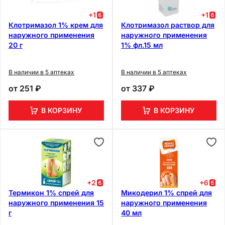
+
1
+
1
Клотримазол 1% крем для
Клотримазол раствор для
наружного применения
наружного применения
20 г
1% фл.15 мл
В наличии в 5 аптеках
В наличии в 5 аптеках
от
251 ₽
от
337 ₽
В КОРЗИНУ
В КОРЗИНУ
+
2
+
6
Термикон 1% спрей для
Микодерил 1% спрей для
наружного применения 15
наружного применения
г
40 мл