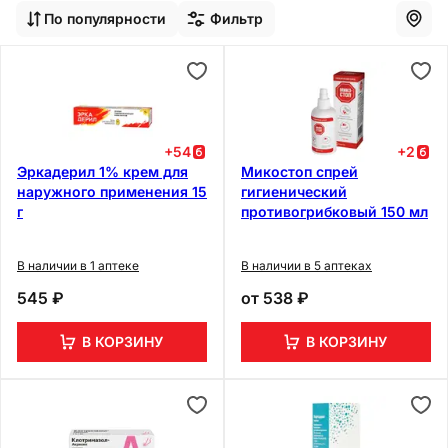
По популярности
Фильтр
+
54
+
2
Эркадерил 1% крем для
Микостоп спрей
наружного применения 15
гигиенический
г
противогрибковый 150 мл
В наличии в 1 аптеке
В наличии в 5 аптеках
545 ₽
от
538 ₽
В КОРЗИНУ
В КОРЗИНУ