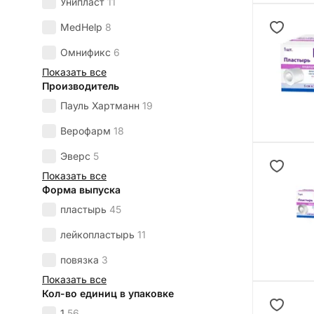
Унипласт
11
MedHelp
8
Омнификс
6
Показать все
Производитель
Пауль Хартманн
19
Верофарм
18
Эверс
5
Показать все
Форма выпуска
пластырь
45
лейкопластырь
11
повязка
3
Показать все
Кол-во единиц в упаковке
1
56