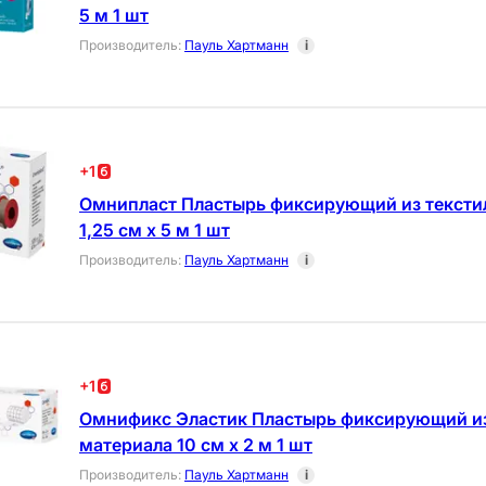
5 м 1 шт
Производитель
:
Пауль Хартманн
i
+
1
Омнипласт Пластырь фиксирующий из тексти
1,25 см х 5 м 1 шт
Производитель
:
Пауль Хартманн
i
+
1
Омнификс Эластик Пластырь фиксирующий из
материала 10 см х 2 м 1 шт
Производитель
:
Пауль Хартманн
i