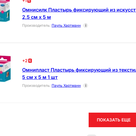
+
1
Омнисилк Пластырь фиксирующий из искусст
2,5 см х 5 м
Производитель
:
Пауль Хартманн
i
+
2
Омнипласт Пластырь фиксирующий из тексти
5 см х 5 м 1 шт
Производитель
:
Пауль Хартманн
i
ПОКАЗАТЬ ЕЩЕ