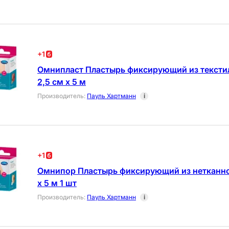
+
1
Омнипласт Пластырь фиксирующий из тексти
2,5 см х 5 м
Производитель
:
Пауль Хартманн
i
+
1
Омнипор Пластырь фиксирующий из нетканно
х 5 м 1 шт
Производитель
:
Пауль Хартманн
i