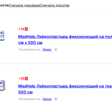
ности
Cначала дешевые
Cначала дорогие
+
14
MedHelp Лейкопластырь фиксирующий на пол
см х 500 см
Производитель
:
Эверс
i
+
18
MedHelp Лейкопластырь фиксирующий на ткан
500 см
Производитель
:
Эверс
i