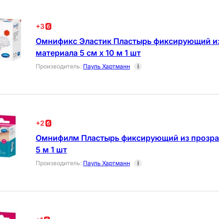
+
3
Омнификс Эластик Пластырь фиксирующий из
материала 5 см х 10 м 1 шт
Производитель
:
Пауль Хартманн
i
+
2
Омнифилм Пластырь фиксирующий из прозрач
5 м 1 шт
Производитель
:
Пауль Хартманн
i