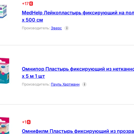
+
17
MedHelp Лейкопластырь фиксирующий на пол
х 500 см
Производитель
:
Эверс
i
Омнипор Пластырь фиксирующий из нетканног
х 5 м 1 шт
Производитель
:
Пауль Хартманн
i
+
1
Омнифилм Пластырь фиксирующий из прозрач