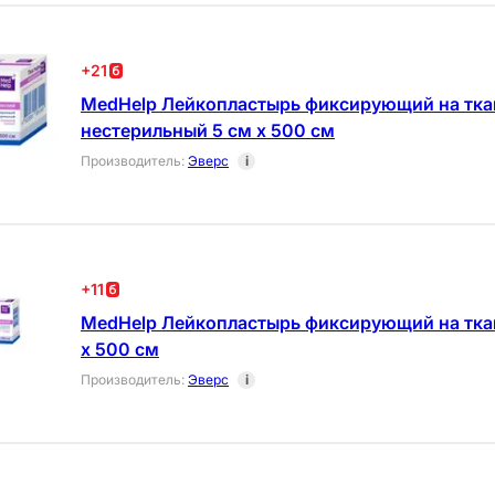
+
21
MedHelp Лейкопластырь фиксирующий на тка
нестерильный 5 см х 500 см
Производитель
:
Эверс
i
+
11
MedHelp Лейкопластырь фиксирующий на ткан
х 500 см
Производитель
:
Эверс
i